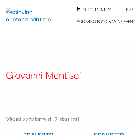
Ordina
Vai
in
TUTTI I VINI
LE SE
al
base
contenuto
SOLOVINO FOOD & WINE EVEN
al
più
recente
Giovanni Montisci
Visualizzazione di 2 risultati
ESAURITO
ESAURITO