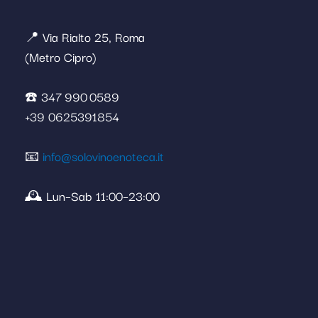
📍 Via Rialto 25, Roma
(Metro Cipro)
☎️ 347 990 0589
+39 0625391854
📧
info@solovinoenoteca.it
🕰️ Lun–Sab 11:00–23:00