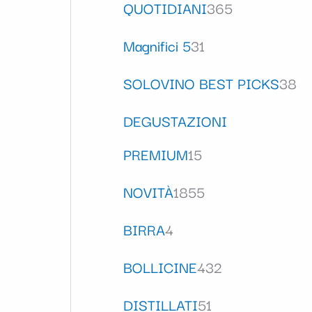
QUOTIDIANI
365
Magnifici 5
31
SOLOVINO BEST PICKS
38
DEGUSTAZIONI
PREMIUM
15
NOVITÀ
1855
BIRRA
4
BOLLICINE
432
DISTILLATI
51