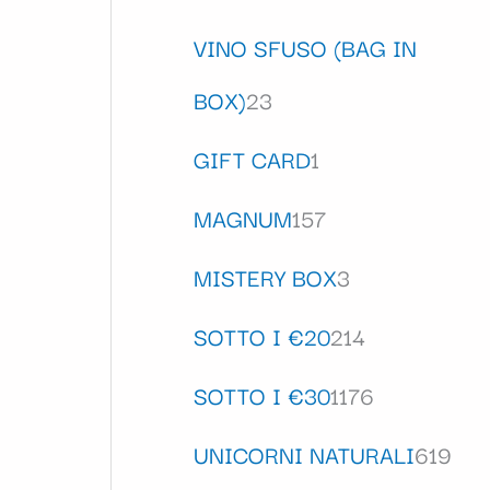
VINO SFUSO (BAG IN
BOX)
23
GIFT CARD
1
MAGNUM
157
MISTERY BOX
3
SOTTO I €20
214
SOTTO I €30
1176
UNICORNI NATURALI
619