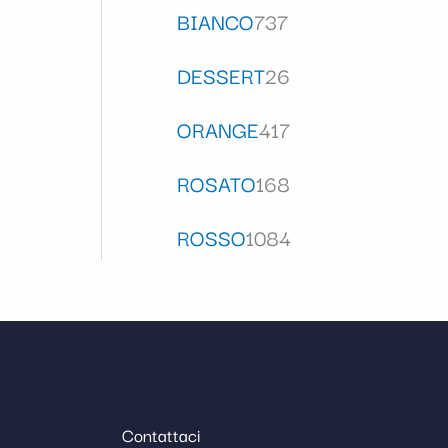
BIANCO
737
DESSERT
26
ORANGE
417
ROSATO
168
ROSSO
1084
Contattaci