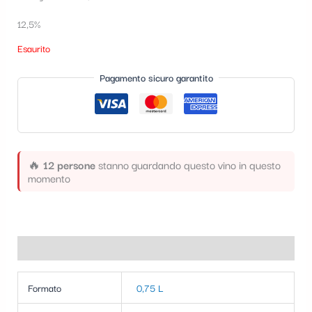
t
12,5%
e
Esaurito
g
Pagamento sicuro garantito
o
r
i
a
🔥
12 persone
stanno guardando questo vino in questo
momento
Informazioni aggiuntive
Formato
0,75 L