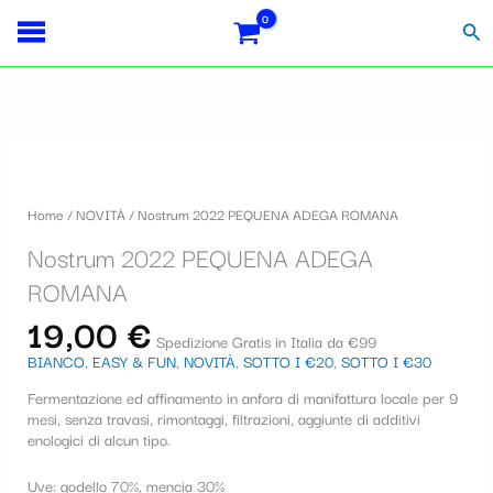
Vai
S
al
Cer
contenuto
e
l
e
z
i
Home
/
NOVITÀ
/ Nostrum 2022 PEQUENA ADEGA ROMANA
o
Nostrum 2022 PEQUENA ADEGA
n
ROMANA
a
19,00
€
u
Spedizione Gratis in Italia da €99
BIANCO
,
EASY & FUN
,
NOVITÀ
,
SOTTO I €20
,
SOTTO I €30
n
Fermentazione ed affinamento in anfora di manifattura locale per 9
a
mesi, senza travasi, rimontaggi, filtrazioni, aggiunte di additivi
c
enologici di alcun tipo.
a
Uve: godello 70%, mencia 30%