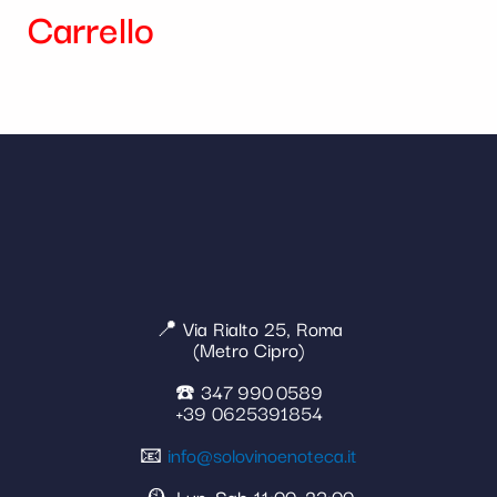
Carrello
📍 Via Rialto 25, Roma
(Metro Cipro)
☎️ 347 990 0589
+39 0625391854
📧
info@solovinoenoteca.it
🕰️ Lun–Sab 11:00–23:00