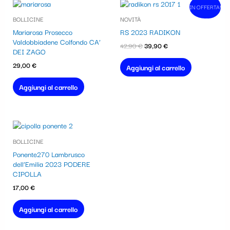
Il
Il
IN OFFERTA!
In vendita!
prezzo
prezzo
BOLLICINE
NOVITÀ
originale
attuale
era:
è:
Mariarosa Prosecco
RS 2023 RADIKON
42,90 €.
39,90 €.
Valdobbiadene Colfondo CA’
42,90
€
39,90
€
DEI ZAGO
29,00
€
Aggiungi al carrello
Aggiungi al carrello
BOLLICINE
Ponente270 Lambrusco
dell’Emilia 2023 PODERE
CIPOLLA
17,00
€
Aggiungi al carrello