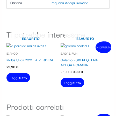
Cantina
Pequena Adega Romana
Ti potrebbe interessare…
ESAURITO
ESAURITO
Il
Il
IN OFFERTA!
In vendita!
prezzo
prezzo
BIANCO
EASY & FUN
originale
attuale
era:
è:
Malas Uvas 2021 LA PERDIDA
Galerno 2019 PEQUENA
27,90 €.
9,99 €.
ADEGA ROMANA
29,90
€
27,90
€
9,99
€
Leggi tutto
Leggi tutto
Prodotti correlati