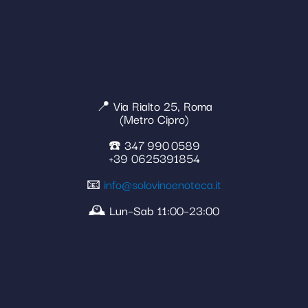
📍 Via Rialto 25, Roma
(Metro Cipro)
☎️ 347 990 0589
+39 0625391854
📧
info@solovinoenoteca.it
🕰️ Lun–Sab 11:00–23:00