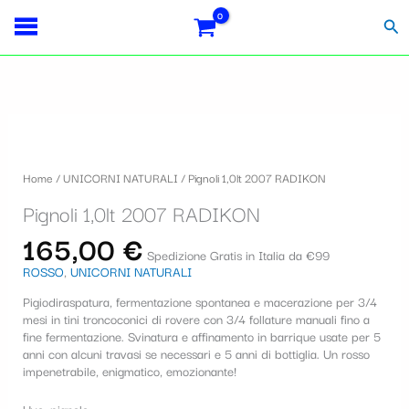
Vai
S
al
Cer
contenuto
e
l
e
Pignoli
z
1,0lt
i
2007
Home
/
UNICORNI NATURALI
/ Pignoli 1,0lt 2007 RADIKON
RADIKON
o
quantità
Pignoli 1,0lt 2007 RADIKON
n
165,00
€
a
Spedizione Gratis in Italia da €99
ROSSO
,
UNICORNI NATURALI
u
Pigiodiraspatura, fermentazione spontanea e macerazione per 3/4
n
mesi in tini troncoconici di rovere con 3/4 follature manuali fino a
a
fine fermentazione. Svinatura e affinamento in barrique usate per 5
anni con alcuni travasi se necessari e 5 anni di bottiglia. Un rosso
c
impenetrabile, enigmatico, emozionante!
a
Uve: pignolo