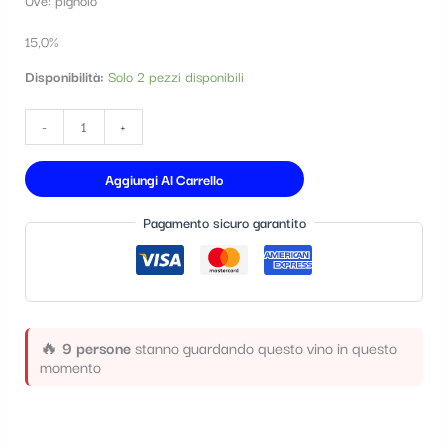
t
15,0%
e
Disponibilità:
Solo 2 pezzi disponibili
g
o
-
+
r
i
Aggiungi Al Carrello
a
Pagamento sicuro garantito
🔥
9 persone
stanno guardando questo vino in questo
momento