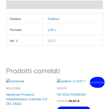
Informazioni aggiuntive
Cantina
Radikon
Formato
1,00 L
Vol. %
15,0%
Prodotti correlati
Il
Il
IN OFFERTA!
In vendita!
prezzo
prezzo
BOLLICINE
NOVITÀ
originale
attuale
era:
è:
Mariarosa Prosecco
RS 2023 RADIKON
42,90 €.
39,90 €.
Valdobbiadene Colfondo CA’
42,90
€
39,90
€
DEI ZAGO