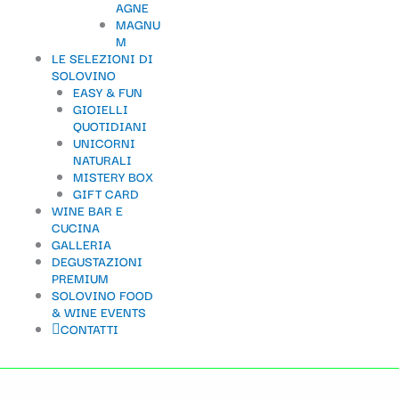
AGNE
t
MAGNU
M
e
LE SELEZIONI DI
g
SOLOVINO
EASY & FUN
o
GIOIELLI
QUOTIDIANI
r
UNICORNI
i
NATURALI
MISTERY BOX
a
GIFT CARD
WINE BAR E
CUCINA
GALLERIA
DEGUSTAZIONI
PREMIUM
SOLOVINO FOOD
& WINE EVENTS
CONTATTI