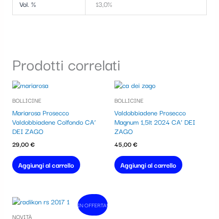
Vol. %
13,0%
Prodotti correlati
BOLLICINE
BOLLICINE
Mariarosa Prosecco
Valdobbiadene Prosecco
Valdobbiadene Colfondo CA’
Magnum 1,5lt 2024 CA’ DEI
DEI ZAGO
ZAGO
29,00
€
45,00
€
Aggiungi al carrello
Aggiungi al carrello
Il
Il
IN OFFERTA!
In vendita!
prezzo
prezzo
NOVITÀ
originale
attuale