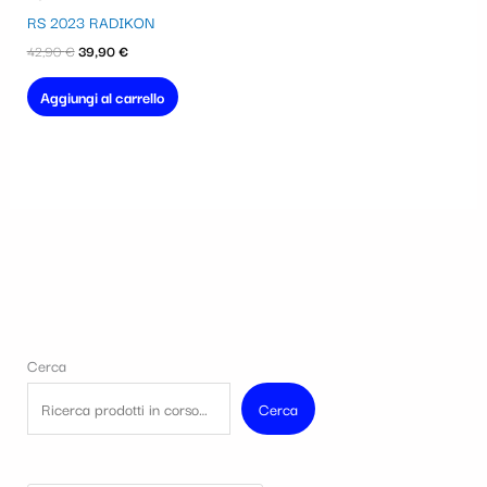
era:
è:
RS 2023 RADIKON
42,90 €.
39,90 €.
42,90
€
39,90
€
Aggiungi al carrello
Cerca
Cerca