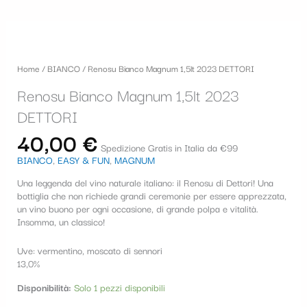
Renosu
Bianco
Magnum
Home
/
BIANCO
/ Renosu Bianco Magnum 1,5lt 2023 DETTORI
1,5lt
2023
Renosu Bianco Magnum 1,5lt 2023
DETTORI
quantità
DETTORI
40,00
€
Spedizione Gratis in Italia da €99
BIANCO
,
EASY & FUN
,
MAGNUM
Una leggenda del vino naturale italiano: il Renosu di Dettori! Una
bottiglia che non richiede grandi ceremonie per essere apprezzata,
un vino buono per ogni occasione, di grande polpa e vitalità.
Insomma, un classico!
Uve: vermentino, moscato di sennori
13,0%
Disponibilità:
Solo 1 pezzi disponibili