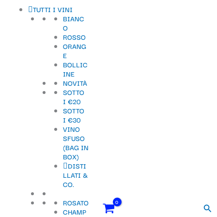
Vai
S
TUTTI I VINI
al
BIANC
contenuto
e
O
ROSSO
l
ORANG
e
E
BOLLIC
z
INE
NOVITÀ
i
SOTTO
o
I €20
SOTTO
n
I €30
VINO
a
SFUSO
u
(BAG IN
BOX)
n
DISTI
LLATI &
a
CO.
c
ROSATO
Cer
a
CHAMP