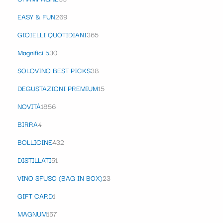
EASY & FUN
269
GIOIELLI QUOTIDIANI
365
Magnifici 5
30
SOLOVINO BEST PICKS
38
DEGUSTAZIONI PREMIUM
15
NOVITÀ
1856
BIRRA
4
BOLLICINE
432
DISTILLATI
51
VINO SFUSO (BAG IN BOX)
23
GIFT CARD
1
MAGNUM
157