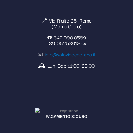
📍 Via Rialto 25, Roma
(Metro Cipro)
☎️ 347 990 0589
+39 0625391854
📧
info@solovinoenoteca.it
🕰️ Lun–Sab 11:00–23:00
PAGAMENTO SICURO