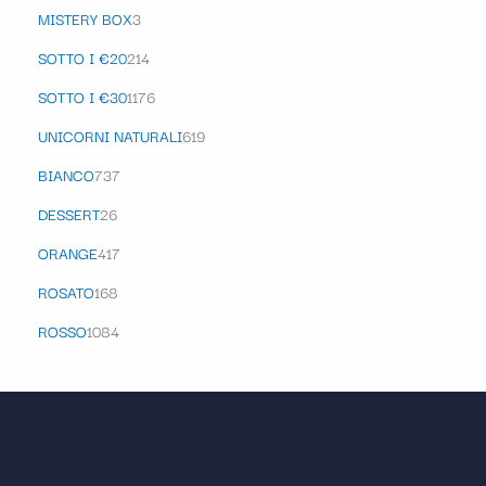
MISTERY BOX
3
SOTTO I €20
214
SOTTO I €30
1176
UNICORNI NATURALI
619
BIANCO
737
DESSERT
26
ORANGE
417
ROSATO
168
ROSSO
1084