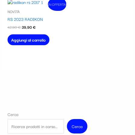
Il
Il
IN OFFERTA!
In vendita!
prezzo
prezzo
NOVITÀ
originale
attuale
era:
è:
RS 2023 RADIKON
42,90 €.
39,90 €.
42,90
€
39,90
€
Aggiungi al carrello
Cerca
Cerca