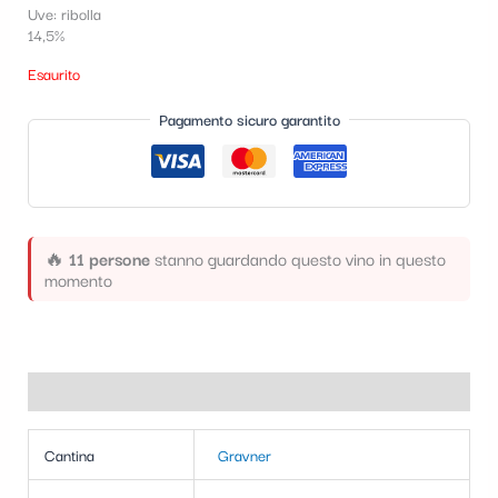
Uve: ribolla
t
14,5%
e
Esaurito
g
Pagamento sicuro garantito
o
r
i
a
🔥
11 persone
stanno guardando questo vino in questo
momento
Informazioni aggiuntive
Cantina
Gravner