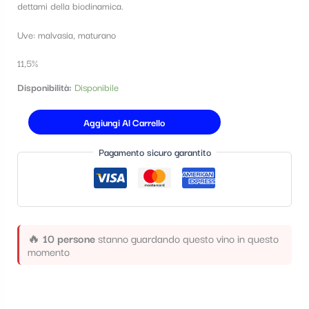
dettami della biodinamica.
t
e
Uve: malvasia, maturano
g
11,5%
o
Disponibilità:
Disponibile
r
i
Aggiungi Al Carrello
a
Pagamento sicuro garantito
🔥
10 persone
stanno guardando questo vino in questo
momento