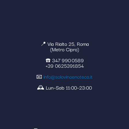
📍 Via Rialto 25, Roma
(Metro Cipro)
☎️ 347 990 0589
+39 0625391854
📧
info@solovinoenoteca.it
🕰️ Lun–Sab 11:00–23:00