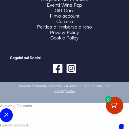
Eventi Wine Pop
Gift Card
Il mio account
Carrello
Politica di rimborso e reso
Privacy Policy
Cookie Policy
Seguici sui Social
Solovino di Macinanti Lorenzo - Via Rialto 25 - 00136 Roma - P.I.
03069720591
0
Available Coupons
Loading coupons...