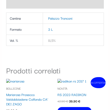
Informazioni aggiuntive
Cantina
Palazzo Tronconi
Formato
3 L
Vol. %
11,5%
Prodotti correlati
Il
Il
IN OFFERTA!
In vendita!
prezzo
prezzo
BOLLICINE
NOVITÀ
originale
attuale
era:
è:
Mariarosa Prosecco
RS 2023 RADIKON
42,90 €.
39,90 €.
Valdobbiadene Colfondo CA’
42,90
€
39,90
€
DEI ZAGO