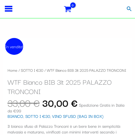
Vai
S
al
Cer
contenuto
e
l
e
Il
Il
WTF
z
prezzo
prezzo
In vendita!
Bianco
originale
attuale
i
BIB
era:
è:
3lt
33,00 €.
30,00 €.
o
2025
Home
/
SOTTO I €30
/ WTF Bianco BIB 3lt 2025 PALAZZO TRONCONI
PALAZZO
n
TRONCONI
WTF Bianco BIB 3lt 2025 PALAZZO
a
quantità
TRONCONI
u
33,00
€
30,00
€
n
Spedizione Gratis in Italia
a
da €99
BIANCO
,
SOTTO I €30
,
VINO SFUSO (BAG IN BOX)
c
Il bianco sfuso di Palazzo Tronconi è un bere bene in semplicità:
a
malvasia e maturano, vinificati con minimi interventi secondo i