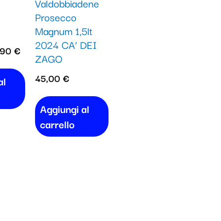
Valdobbiadene
:
è:
Prosecco
90 €.
39,90 €.
Magnum 1,5lt
2024 CA’ DEI
,90
€
ZAGO
45,00
€
al
Aggiungi al
carrello