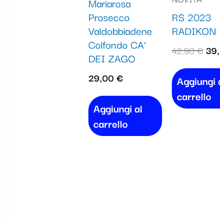
Mariarosa
era
Prosecco
RS 2023
42,
Valdobbiadene
RADIKON
Colfondo CA’
42,90
€
39
DEI ZAGO
29,00
€
Aggiungi 
carrello
Aggiungi al
carrello