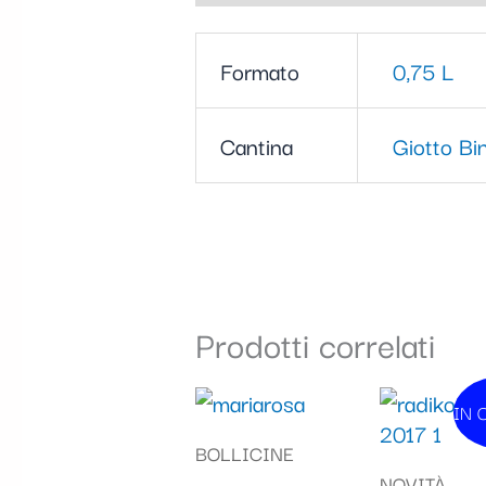
Formato
0,75 L
Cantina
Giotto Bin
Prodotti correlati
Il
IN 
I
pre
BOLLICINE
ori
NOVITÀ