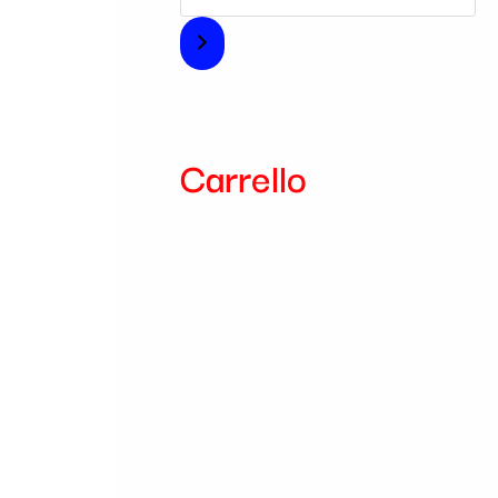
 €.
i
a
Carrello