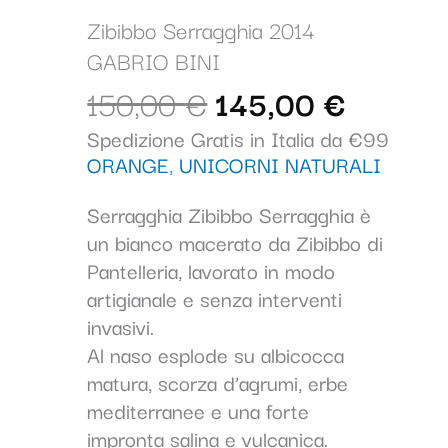
era:
è:
GABRIO
150,00 €.
145,00
Zibibbo Serragghia 2014
BINI
GABRIO BINI
quantità
150,00
€
145,00
€
Spedizione Gratis in Italia da €99
ORANGE
,
UNICORNI NATURALI
Serragghia
Zibibbo Serragghia è
un bianco macerato da Zibibbo di
Pantelleria, lavorato in modo
artigianale e senza interventi
invasivi.
Al naso esplode su albicocca
matura, scorza d’agrumi, erbe
mediterranee e una forte
impronta salina e vulcanica.