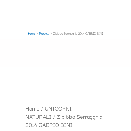
Home
Prodotti
Zibibbo Serragghia 2014 GABRIO BINI
Il
Il
Zibibbo
Home
/
UNICORNI
prezzo
prezzo
Serragghia
NATURALI
/ Zibibbo Serragghia
originale
attuale
2014
2014 GABRIO BINI