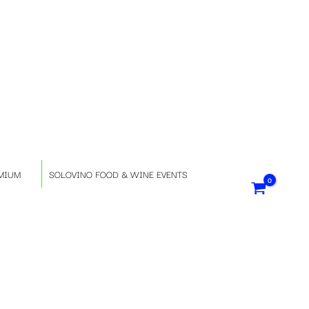
S
e
l
e
z
MIUM
SOLOVINO FOOD & WINE EVENTS
i
o
n
a