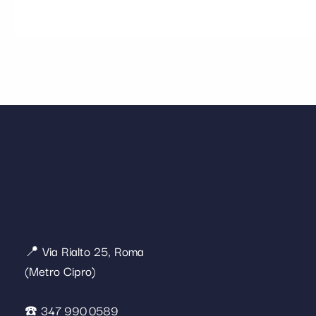
📍 Via Rialto 25, Roma
(Metro Cipro)
☎️ 347 990 0589