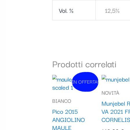
Vol. %
12,5%
Prodotti correlati
Il
Il
IN OFFERTA!
In vendita!
prezzo
prezzo
NOVITÀ
originale
attuale
BIANCO
Munjebel 
era:
è:
Pico 2015
VA 2021 
55,00 €.
49,90 €.
ANGIOLINO
CORNELI
MAULE