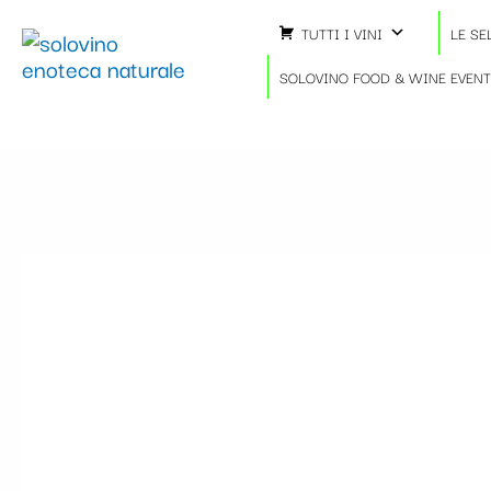
Vai
TUTTI I VINI
LE SE
al
contenuto
SOLOVINO FOOD & WINE EVEN