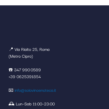
📍 Via Rialto 25, Roma
(Metro Cipro)
☎️ 347 990 0589
+39 0625391854
📧
info@solovinoenoteca.it
🕰️ Lun–Sab 11:00–23:00