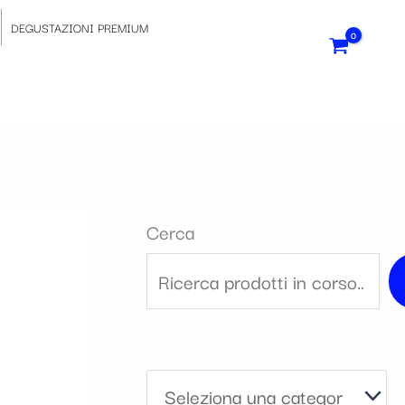
S
DEGUSTAZIONI PREMIUM
e
l
e
z
Cerca
i
o
n
a