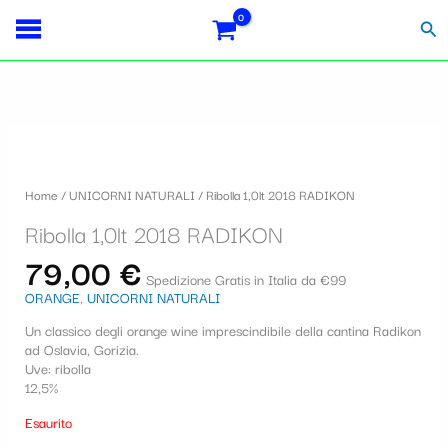
Vai
Importo
Totale
S
al
fiscale:
Carrello:
Cer
contenuto
e
l
e
z
i
Home
/
UNICORNI NATURALI
/ Ribolla 1,0lt 2018 RADIKON
o
Ribolla 1,0lt 2018 RADIKON
n
79,00
€
a
Spedizione Gratis in Italia da €99
ORANGE
,
UNICORNI NATURALI
u
Un classico degli orange wine imprescindibile della cantina Radikon
n
ad Oslavia, Gorizia.
a
Uve: ribolla
12,5%
c
Esaurito
a