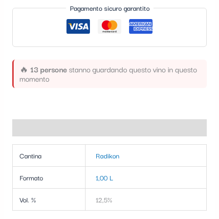
t
Pagamento sicuro garantito
e
g
o
🔥
13 persone
stanno guardando questo vino in questo
r
momento
i
a
Informazioni aggiuntive
Cantina
Radikon
Formato
1,00 L
Vol. %
12,5%