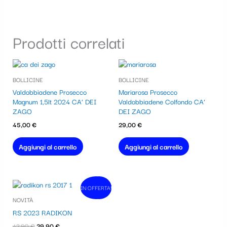
Prodotti correlati
BOLLICINE
BOLLICINE
Valdobbiadene Prosecco
Mariarosa Prosecco
Magnum 1,5lt 2024 CA’ DEI
Valdobbiadene Colfondo CA’
ZAGO
DEI ZAGO
45,00
€
29,00
€
Aggiungi al carrello
Aggiungi al carrello
Il
Il
IN OFFERTA!
In vendita!
prezzo
prezzo
NOVITÀ
originale
attuale
era:
è:
RS 2023 RADIKON
42,90 €.
39,90 €.
42,90
€
39,90
€