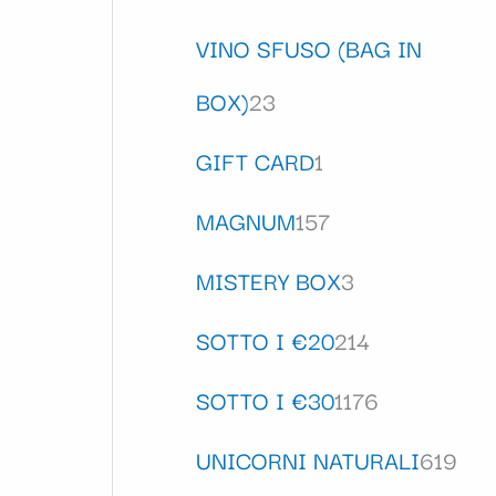
VINO SFUSO (BAG IN
BOX)
23
GIFT CARD
1
MAGNUM
157
MISTERY BOX
3
SOTTO I €20
214
SOTTO I €30
1176
UNICORNI NATURALI
619