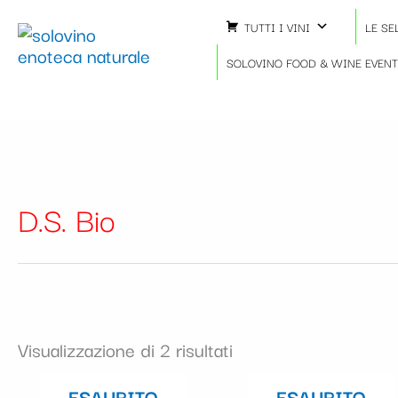
Ordina
Vai
Importo
Totale
in
TUTTI I VINI
LE SE
al
fiscale:
Carrello:
base
contenuto
SOLOVINO FOOD & WINE EVEN
al
più
recente
D.S. Bio
Visualizzazione di 2 risultati
ESAURITO
ESAURITO