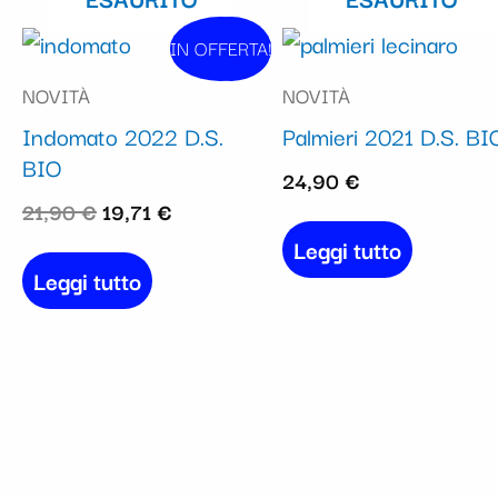
Il
Il
IN OFFERTA!
In vendita!
prezzo
prezzo
NOVITÀ
NOVITÀ
originale
attuale
Indomato 2022 D.S.
Palmieri 2021 D.S. BI
era:
è:
BIO
21,90 €.
19,71 €.
24,90
€
21,90
€
19,71
€
Leggi tutto
Leggi tutto