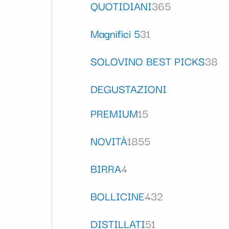
QUOTIDIANI
365
Magnifici 5
31
SOLOVINO BEST PICKS
38
DEGUSTAZIONI
PREMIUM
15
NOVITÀ
1855
BIRRA
4
BOLLICINE
432
DISTILLATI
51