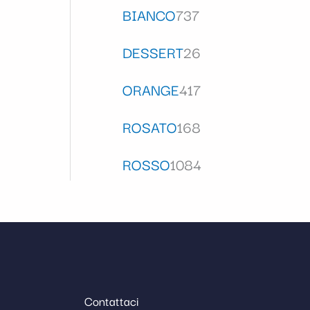
BIANCO
737
DESSERT
26
ORANGE
417
ROSATO
168
ROSSO
1084
Contattaci