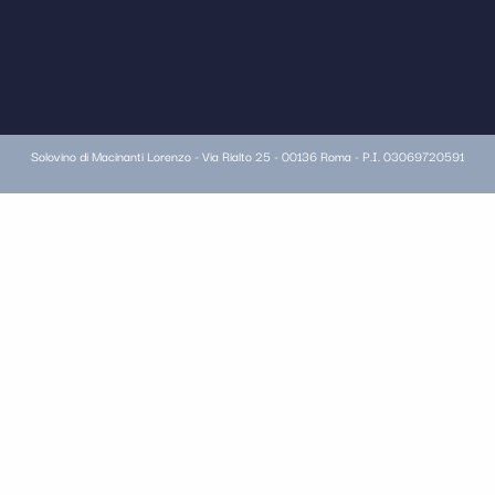
Solovino di Macinanti Lorenzo - Via Rialto 25 - 00136 Roma - P.I. 03069720591