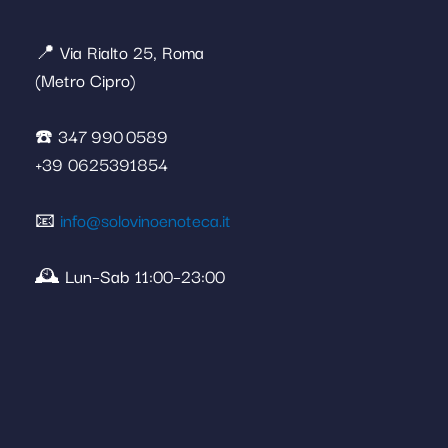
📍 Via Rialto 25, Roma
(Metro Cipro)
☎️ 347 990 0589
+39 0625391854
📧
info@solovinoenoteca.it
🕰️ Lun–Sab 11:00–23:00