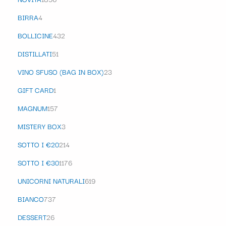
BIRRA
4
BOLLICINE
432
DISTILLATI
51
VINO SFUSO (BAG IN BOX)
23
GIFT CARD
1
MAGNUM
157
MISTERY BOX
3
SOTTO I €20
214
SOTTO I €30
1176
UNICORNI NATURALI
619
BIANCO
737
DESSERT
26