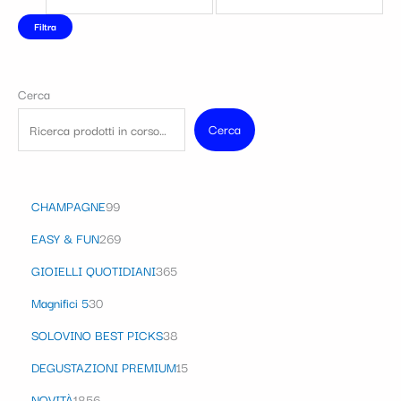
Filtra
Cerca
Cerca
CHAMPAGNE
99
EASY & FUN
269
GIOIELLI QUOTIDIANI
365
Magnifici 5
30
SOLOVINO BEST PICKS
38
DEGUSTAZIONI PREMIUM
15
NOVITÀ
1856