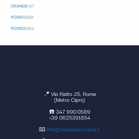
ORANGE
417
ROSATO
168
ROSSO
1084
📍 Via Rialto 25, Roma
(Metro Cipro)
☎️ 347 990 0589
+39 0625391854
📧
info@solovinoenoteca.it