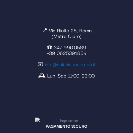
📍 Via Rialto 25, Roma
(Metro Cipro)
☎️ 347 990 0589
+39 0625391854
📧
info@solovinoenoteca.it
🕰️ Lun–Sab 11:00–23:00
PAGAMENTO SICURO