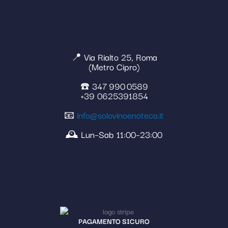
📍 Via Rialto 25, Roma
(Metro Cipro)
☎️ 347 990 0589
+39 0625391854
📧
info@solovinoenoteca.it
🕰️ Lun–Sab 11:00–23:00
PAGAMENTO SICURO