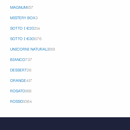
MAGNUM
157
MISTERY BOX
3
SOTTO I €20
214
SOTTO I €30
1176
UNICORNI NATURALI
619
BIANCO
737
DESSERT
26
ORANGE
417
ROSATO
168
ROSSO
1084