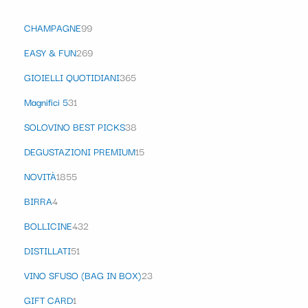
CHAMPAGNE
99
EASY & FUN
269
GIOIELLI QUOTIDIANI
365
Magnifici 5
31
SOLOVINO BEST PICKS
38
DEGUSTAZIONI PREMIUM
15
NOVITÀ
1855
BIRRA
4
BOLLICINE
432
DISTILLATI
51
VINO SFUSO (BAG IN BOX)
23
GIFT CARD
1