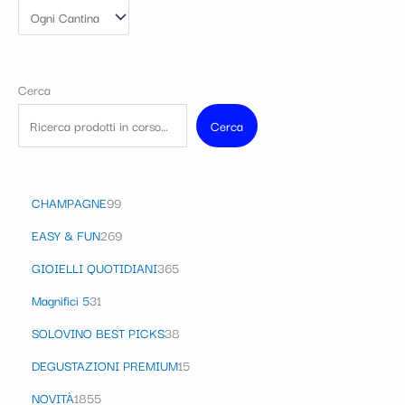
Cerca
Cerca
CHAMPAGNE
99
EASY & FUN
269
GIOIELLI QUOTIDIANI
365
Magnifici 5
31
SOLOVINO BEST PICKS
38
DEGUSTAZIONI PREMIUM
15
NOVITÀ
1855