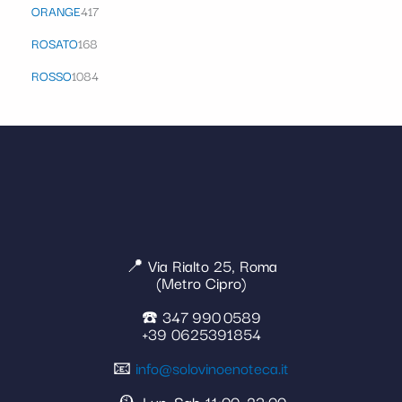
ORANGE
417
ROSATO
168
ROSSO
1084
📍 Via Rialto 25, Roma
(Metro Cipro)
☎️ 347 990 0589
+39 0625391854
📧
info@solovinoenoteca.it
🕰️ Lun–Sab 11:00–23:00