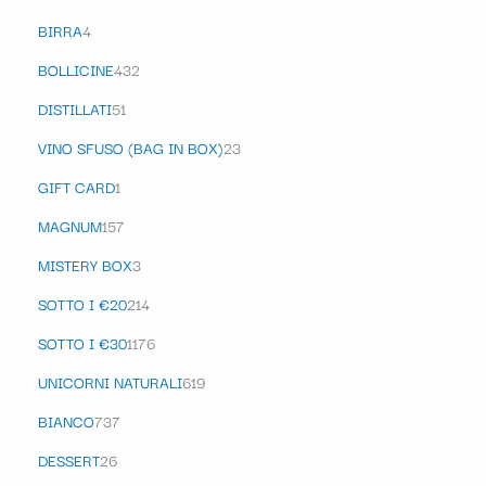
BIRRA
4
BOLLICINE
432
DISTILLATI
51
VINO SFUSO (BAG IN BOX)
23
GIFT CARD
1
MAGNUM
157
MISTERY BOX
3
SOTTO I €20
214
SOTTO I €30
1176
UNICORNI NATURALI
619
BIANCO
737
DESSERT
26