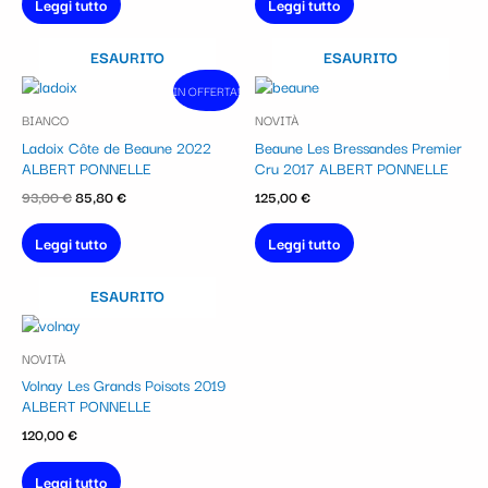
Leggi tutto
Leggi tutto
ESAURITO
ESAURITO
Il
Il
IN OFFERTA!
In vendita!
prezzo
prezzo
BIANCO
NOVITÀ
originale
attuale
era:
è:
Ladoix Côte de Beaune 2022
Beaune Les Bressandes Premier
93,00 €.
85,80 €.
ALBERT PONNELLE
Cru 2017 ALBERT PONNELLE
93,00
€
85,80
€
125,00
€
Leggi tutto
Leggi tutto
ESAURITO
NOVITÀ
Volnay Les Grands Poisots 2019
ALBERT PONNELLE
120,00
€
Leggi tutto