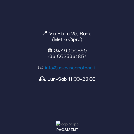
📍 Via Rialto 25, Roma
(Metro Cipro)
☎️ 347 990 0589
+39 0625391854
📧
info@solovinoenoteca.it
🕰️ Lun–Sab 11:00–23:00
PAGAMENT