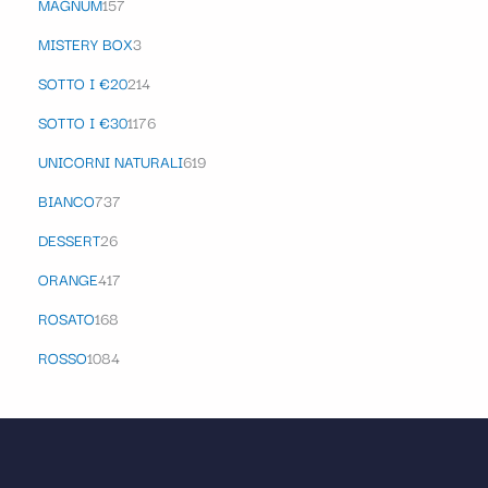
MAGNUM
157
MISTERY BOX
3
SOTTO I €20
214
SOTTO I €30
1176
UNICORNI NATURALI
619
BIANCO
737
DESSERT
26
ORANGE
417
ROSATO
168
ROSSO
1084