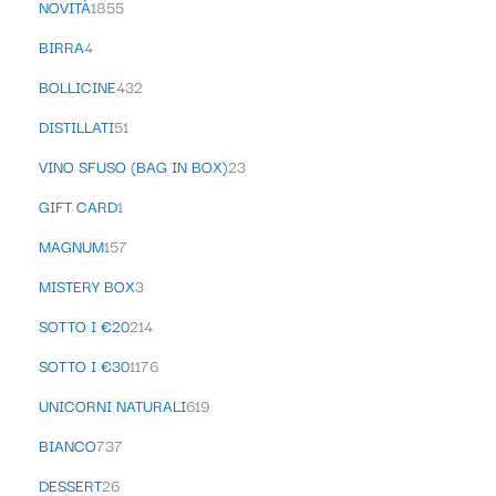
NOVITÀ
1855
BIRRA
4
BOLLICINE
432
DISTILLATI
51
VINO SFUSO (BAG IN BOX)
23
GIFT CARD
1
MAGNUM
157
MISTERY BOX
3
SOTTO I €20
214
SOTTO I €30
1176
UNICORNI NATURALI
619
BIANCO
737
DESSERT
26