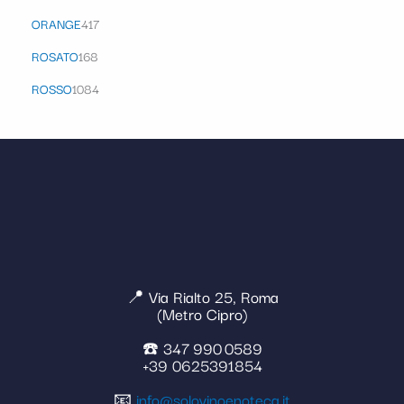
ORANGE
417
ROSATO
168
ROSSO
1084
📍 Via Rialto 25, Roma
(Metro Cipro)
☎️ 347 990 0589
+39 0625391854
📧
info@solovinoenoteca.it