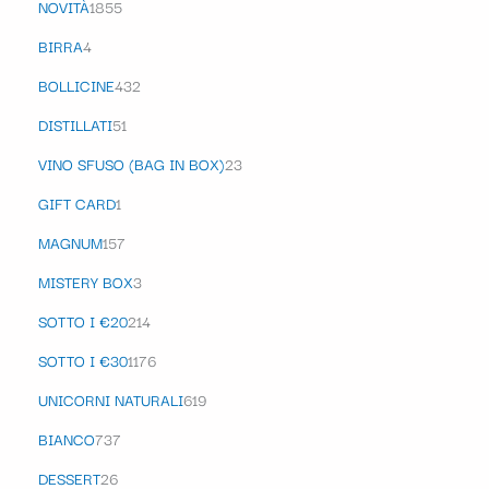
NOVITÀ
1855
BIRRA
4
BOLLICINE
432
DISTILLATI
51
VINO SFUSO (BAG IN BOX)
23
GIFT CARD
1
MAGNUM
157
MISTERY BOX
3
SOTTO I €20
214
SOTTO I €30
1176
UNICORNI NATURALI
619
BIANCO
737
DESSERT
26