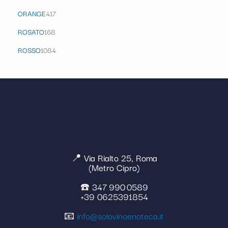
ORANGE
417
ROSATO
168
ROSSO
1084
📍 Via Rialto 25, Roma
(Metro Cipro)
☎️ 347 990 0589
+39 0625391854
📧
info@solovinoenoteca.it