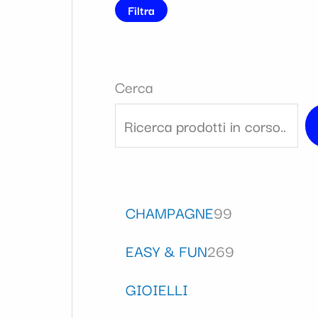
Filtra
Cerca
CHAMPAGNE
99
EASY & FUN
269
GIOIELLI