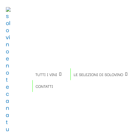
Vai
Importo
Totale
al
fiscale:
Carrello:
contenuto
TUTTI I VINI
LE SELEZIONI DI SOLOVINO
CONTATTI