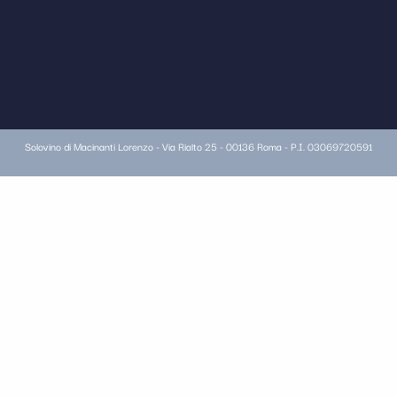
Solovino di Macinanti Lorenzo - Via Rialto 25 - 00136 Roma - P.I. 03069720591