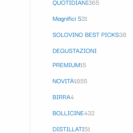
QUOTIDIANI
365
Magnifici 5
31
SOLOVINO BEST PICKS
38
DEGUSTAZIONI
PREMIUM
15
NOVITÀ
1855
BIRRA
4
BOLLICINE
432
DISTILLATI
51