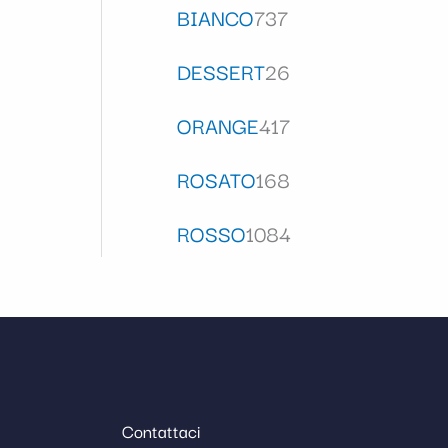
BIANCO
737
DESSERT
26
ORANGE
417
ROSATO
168
ROSSO
1084
Contattaci