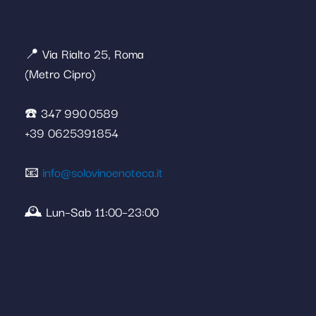
📍 Via Rialto 25, Roma
(Metro Cipro)
☎️ 347 990 0589
+39 0625391854
📧
info@solovinoenoteca.it
🕰️ Lun–Sab 11:00–23:00