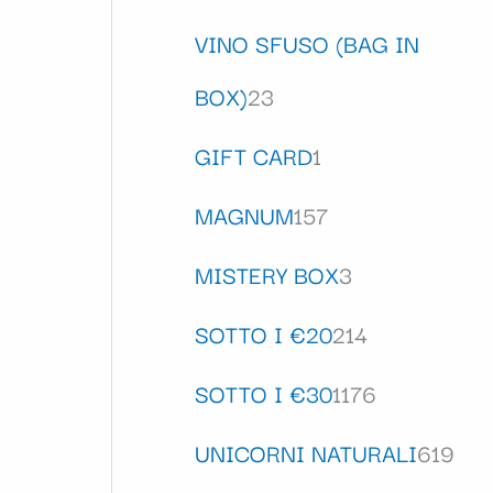
VINO SFUSO (BAG IN
BOX)
23
GIFT CARD
1
MAGNUM
157
MISTERY BOX
3
SOTTO I €20
214
SOTTO I €30
1176
UNICORNI NATURALI
619