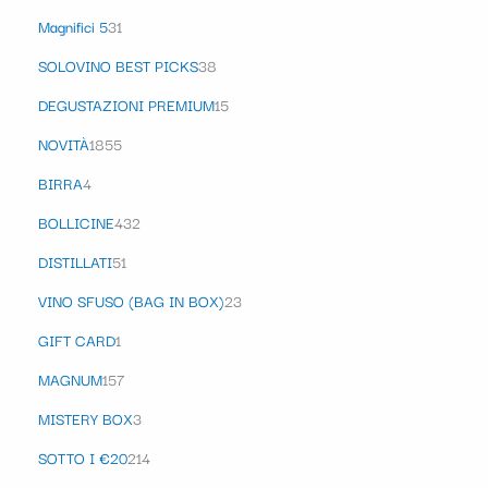
Magnifici 5
31
SOLOVINO BEST PICKS
38
DEGUSTAZIONI PREMIUM
15
NOVITÀ
1855
BIRRA
4
BOLLICINE
432
DISTILLATI
51
VINO SFUSO (BAG IN BOX)
23
GIFT CARD
1
MAGNUM
157
MISTERY BOX
3
SOTTO I €20
214