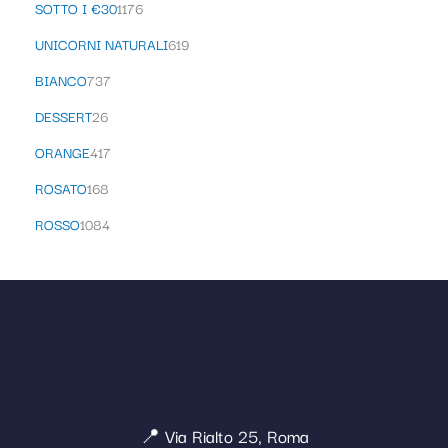
SOTTO I €30
1176
UNICORNI NATURALI
619
BIANCO
737
DESSERT
26
ORANGE
417
ROSATO
168
ROSSO
1084
📍 Via Rialto 25, Roma