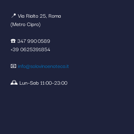
📍 Via Rialto 25, Roma
(Metro Cipro)
☎️ 347 990 0589
+39 0625391854
📧
info@solovinoenoteca.it
🕰️ Lun–Sab 11:00–23:00