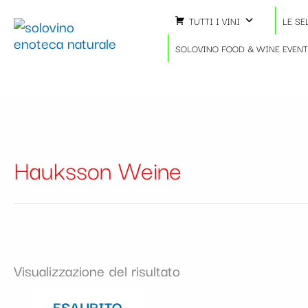
Vai
TUTTI I VINI
LE SE
al
contenuto
SOLOVINO FOOD & WINE EVEN
Hauksson Weine
Visualizzazione del risultato
ESAURITO