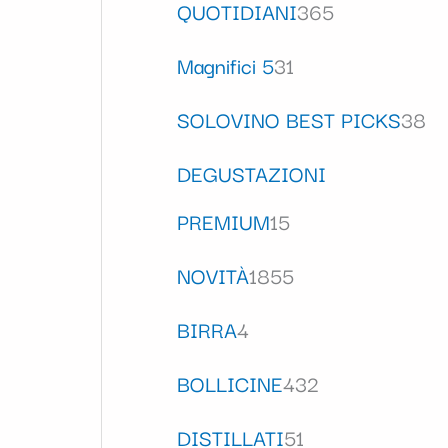
QUOTIDIANI
365
Magnifici 5
31
SOLOVINO BEST PICKS
38
DEGUSTAZIONI
PREMIUM
15
NOVITÀ
1855
BIRRA
4
BOLLICINE
432
DISTILLATI
51