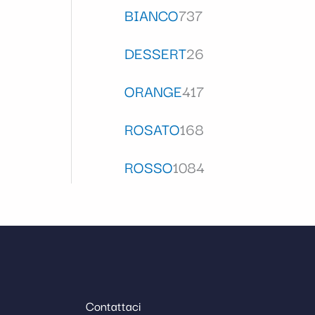
BIANCO
737
DESSERT
26
ORANGE
417
ROSATO
168
ROSSO
1084
Contattaci