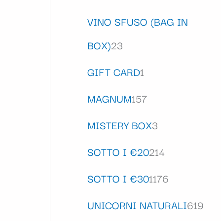
VINO SFUSO (BAG IN
BOX)
23
GIFT CARD
1
MAGNUM
157
MISTERY BOX
3
SOTTO I €20
214
SOTTO I €30
1176
UNICORNI NATURALI
619