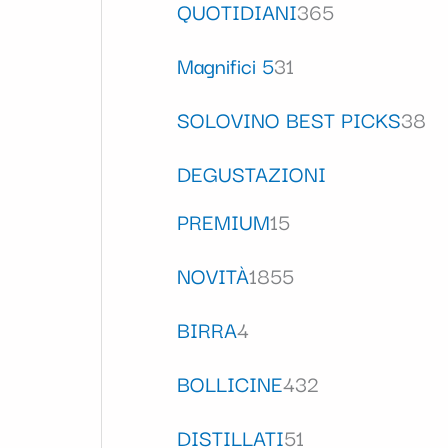
QUOTIDIANI
365
Magnifici 5
31
SOLOVINO BEST PICKS
38
DEGUSTAZIONI
PREMIUM
15
NOVITÀ
1855
BIRRA
4
BOLLICINE
432
DISTILLATI
51