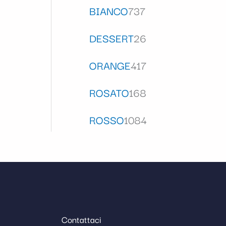
BIANCO
737
DESSERT
26
ORANGE
417
ROSATO
168
ROSSO
1084
Contattaci