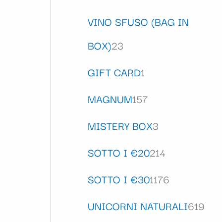
VINO SFUSO (BAG IN
BOX)
23
GIFT CARD
1
MAGNUM
157
MISTERY BOX
3
SOTTO I €20
214
SOTTO I €30
1176
UNICORNI NATURALI
619