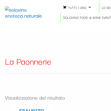
Vai
TUTTI I VINI
LE SE
al
contenuto
SOLOVINO FOOD & WINE EVEN
La Paonnerie
Visualizzazione del risultato
ESAURITO