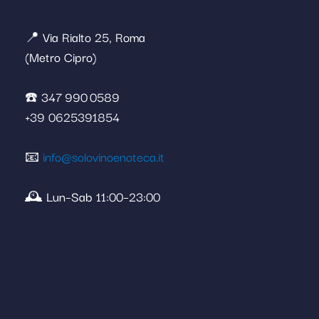
📍 Via Rialto 25, Roma
(Metro Cipro)
☎️ 347 990 0589
+39 0625391854
📧
info@solovinoenoteca.it
🕰️ Lun–Sab 11:00–23:00