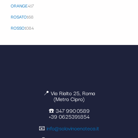
ORANGE
417
ROSATO
168
ROSSO
1084
📍 Via Rialto 25, Roma
(Metro Cipro)
☎️ 347 990 0589
+39 0625391854
📧
info@solovinoenoteca.it