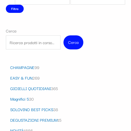
Filtra
Cerca
Cerca
CHAMPAGNE
99
EASY & FUN
269
GIOIELLI QUOTIDIANI
365
Magnifici 5
30
SOLOVINO BEST PICKS
38
DEGUSTAZIONI PREMIUM
15
NOVITÀ
1856