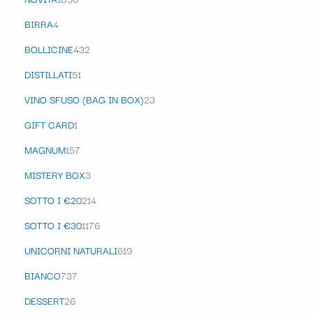
BIRRA
4
BOLLICINE
432
DISTILLATI
51
VINO SFUSO (BAG IN BOX)
23
GIFT CARD
1
MAGNUM
157
MISTERY BOX
3
SOTTO I €20
214
SOTTO I €30
1176
UNICORNI NATURALI
619
BIANCO
737
DESSERT
26