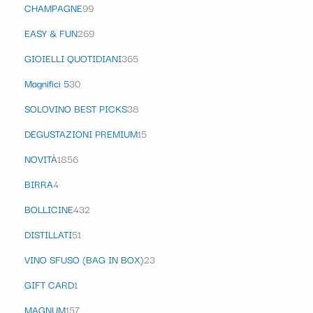
CHAMPAGNE
99
EASY & FUN
269
GIOIELLI QUOTIDIANI
365
Magnifici 5
30
SOLOVINO BEST PICKS
38
DEGUSTAZIONI PREMIUM
15
NOVITÀ
1856
BIRRA
4
BOLLICINE
432
DISTILLATI
51
VINO SFUSO (BAG IN BOX)
23
GIFT CARD
1
MAGNUM
157