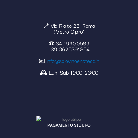
📍 Via Rialto 25, Roma
(Metro Cipro)
☎️ 347 990 0589
+39 0625391854
📧
info@solovinoenoteca.it
🕰️ Lun–Sab 11:00–23:00
PAGAMENTO SICURO