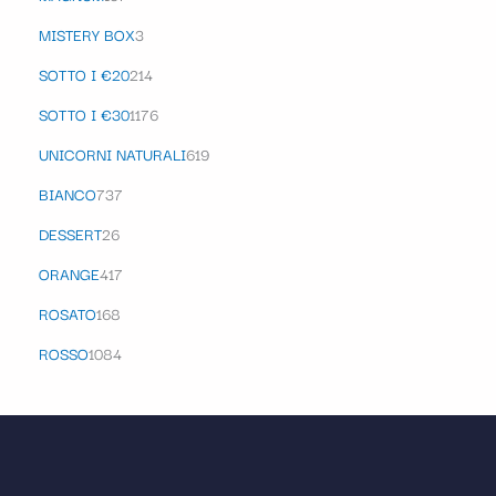
MISTERY BOX
3
SOTTO I €20
214
SOTTO I €30
1176
UNICORNI NATURALI
619
BIANCO
737
DESSERT
26
ORANGE
417
ROSATO
168
ROSSO
1084