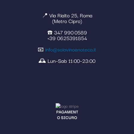
📍 Via Rialto 25, Roma
(Metro Cipro)
☎️ 347 990 0589
+39 0625391854
📧
info@solovinoenoteca.it
🕰️ Lun–Sab 11:00–23:00
PAGAMENT
O SICURO