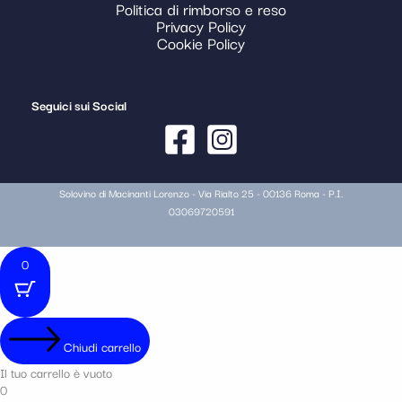
Politica di rimborso e reso
Privacy Policy
Cookie Policy
Seguici sui Social
Solovino di Macinanti Lorenzo - Via Rialto 25 - 00136 Roma - P.I.
03069720591
0
Chiudi carrello
Il tuo carrello è vuoto
0