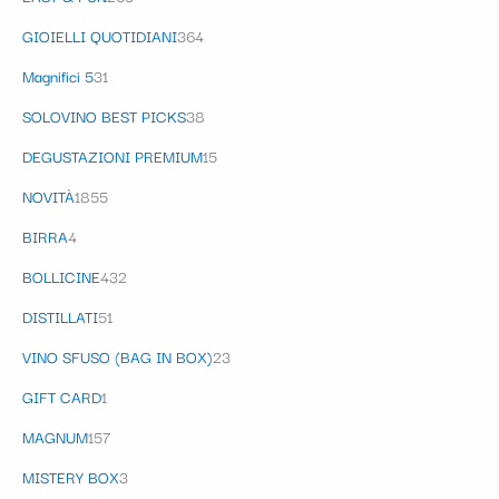
GIOIELLI QUOTIDIANI
364
Magnifici 5
31
SOLOVINO BEST PICKS
38
DEGUSTAZIONI PREMIUM
15
NOVITÀ
1855
BIRRA
4
BOLLICINE
432
DISTILLATI
51
VINO SFUSO (BAG IN BOX)
23
GIFT CARD
1
MAGNUM
157
MISTERY BOX
3