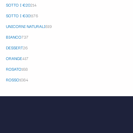
SOTTO I €20
214
SOTTO I €30
1176
UNICORNI NATURALI
619
BIANCO
737
DESSERT
26
ORANGE
417
ROSATO
168
ROSSO
1084