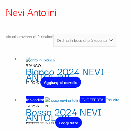
Nevi Antolini
Visualizzazione di 2 risultati
BIANCO
Bianco 2024 NEVI
ANTOLINI
17,90
€
Aggiungi al carrello
Il
Il
In vendita!
IN OFFERTA!
Esaurito
prezzo
prezzo
EASY & FUN
Rosso 2024 NEVI
originale
attuale
ANTOLINI
era:
è:
19,90 €.
18,50 €.
19,90
€
18,50
€
Leggi tutto