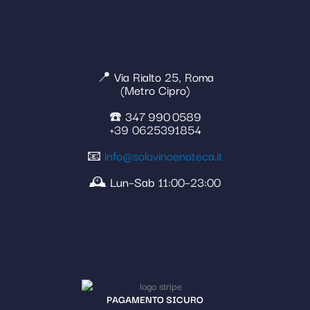
📍 Via Rialto 25, Roma
(Metro Cipro)
☎️ 347 990 0589
+39 0625391854
📧
info@solovinoenoteca.it
🕰️ Lun–Sab 11:00–23:00
PAGAMENTO SICURO