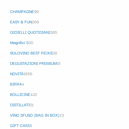
CHAMPAGNE
99
EASY & FUN
269
GIOIELLI QUOTIDIANI
365
Magnifici 5
30
SOLOVINO BEST PICKS
38
DEGUSTAZIONI PREMIUM
15
NOVITÀ
1856
BIRRA
4
BOLLICINE
432
DISTILLATI
51
VINO SFUSO (BAG IN BOX)
23
GIFT CARD
1