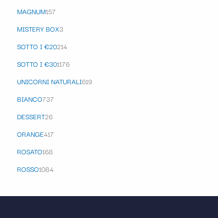
MAGNUM
157
MISTERY BOX
3
SOTTO I €20
214
SOTTO I €30
1176
UNICORNI NATURALI
619
BIANCO
737
DESSERT
26
ORANGE
417
ROSATO
168
ROSSO
1084