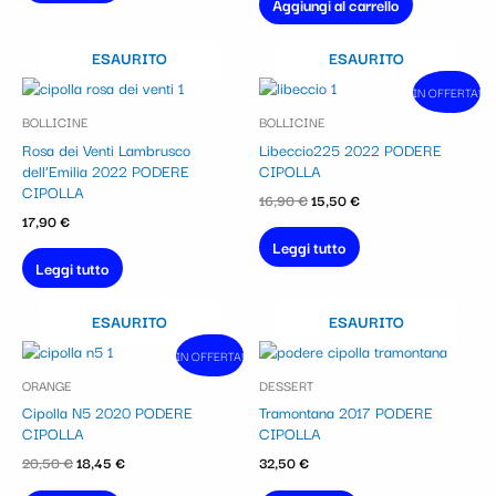
Aggiungi al carrello
ESAURITO
ESAURITO
Il
Il
IN OFFERTA!
In vendita!
prezzo
prezzo
BOLLICINE
BOLLICINE
originale
attuale
era:
è:
Rosa dei Venti Lambrusco
Libeccio225 2022 PODERE
16,90 €.
15,50 €.
dell’Emilia 2022 PODERE
CIPOLLA
CIPOLLA
16,90
€
15,50
€
17,90
€
Leggi tutto
Leggi tutto
ESAURITO
ESAURITO
Il
Il
IN OFFERTA!
In vendita!
prezzo
prezzo
ORANGE
DESSERT
originale
attuale
era:
è:
Cipolla N5 2020 PODERE
Tramontana 2017 PODERE
20,50 €.
18,45 €.
CIPOLLA
CIPOLLA
20,50
€
18,45
€
32,50
€