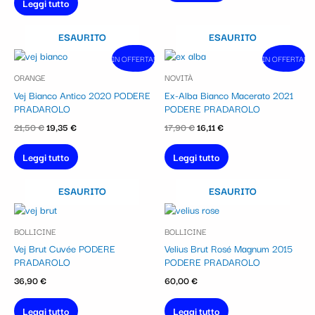
Leggi tutto
ESAURITO
ESAURITO
Il
Il
Il
Il
IN OFFERTA!
In vendita!
IN OFFERTA!
In vendita!
prezzo
prezzo
prezzo
prezzo
ORANGE
NOVITÀ
originale
attuale
originale
attuale
era:
è:
era:
è:
Vej Bianco Antico 2020 PODERE
Ex-Alba Bianco Macerato 2021
21,50 €.
19,35 €.
17,90 €.
16,11 €.
PRADAROLO
PODERE PRADAROLO
21,50
€
19,35
€
17,90
€
16,11
€
Leggi tutto
Leggi tutto
ESAURITO
ESAURITO
BOLLICINE
BOLLICINE
Vej Brut Cuvée PODERE
Velius Brut Rosé Magnum 2015
PRADAROLO
PODERE PRADAROLO
36,90
€
60,00
€
Leggi tutto
Leggi tutto