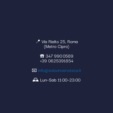
📍 Via Rialto 25, Roma
(Metro Cipro)
☎️ 347 990 0589
+39 0625391854
📧
info@solovinoenoteca.it
🕰️ Lun–Sab 11:00–23:00