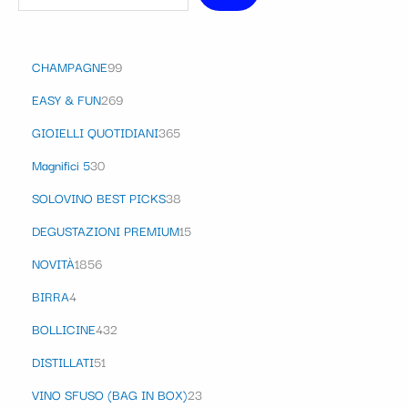
CHAMPAGNE
99
EASY & FUN
269
GIOIELLI QUOTIDIANI
365
Magnifici 5
30
SOLOVINO BEST PICKS
38
DEGUSTAZIONI PREMIUM
15
NOVITÀ
1856
BIRRA
4
BOLLICINE
432
DISTILLATI
51
VINO SFUSO (BAG IN BOX)
23