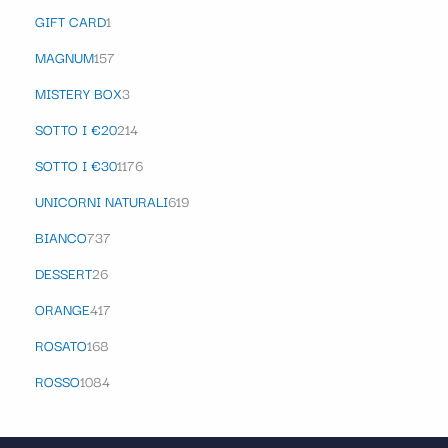
GIFT CARD
1
MAGNUM
157
MISTERY BOX
3
SOTTO I €20
214
SOTTO I €30
1176
UNICORNI NATURALI
619
BIANCO
737
DESSERT
26
ORANGE
417
ROSATO
168
ROSSO
1084