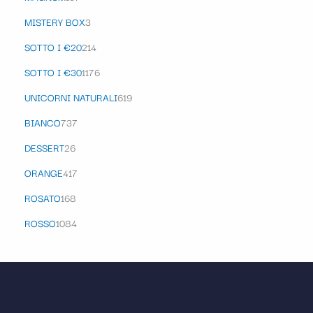
MISTERY BOX
3
SOTTO I €20
214
SOTTO I €30
1176
UNICORNI NATURALI
619
BIANCO
737
DESSERT
26
ORANGE
417
ROSATO
168
ROSSO
1084