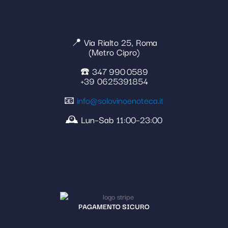
📍 Via Rialto 25, Roma
(Metro Cipro)
☎️ 347 990 0589
+39 0625391854
📧
info@solovinoenoteca.it
🕰️ Lun–Sab 11:00–23:00
PAGAMENTO SICURO