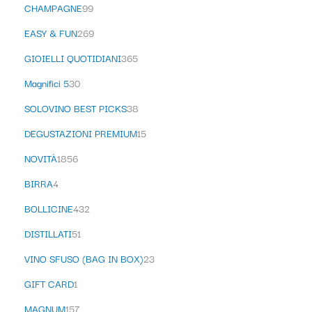
CHAMPAGNE
99
EASY & FUN
269
GIOIELLI QUOTIDIANI
365
Magnifici 5
30
SOLOVINO BEST PICKS
38
DEGUSTAZIONI PREMIUM
15
NOVITÀ
1856
BIRRA
4
BOLLICINE
432
DISTILLATI
51
VINO SFUSO (BAG IN BOX)
23
GIFT CARD
1
MAGNUM
157