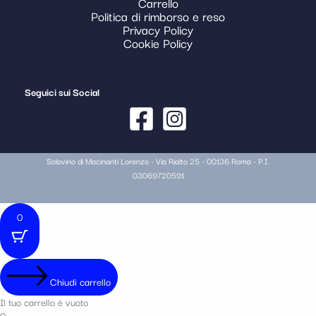
Carrello
Politica di rimborso e reso
Privacy Policy
Cookie Policy
Seguici sui Social
Solovino di Macinanti Lorenzo - Via Rialto 25 - 00136 Roma - P.I.
03069720591
0
Chiudi carrello
Il tuo carrello è vuoto
0