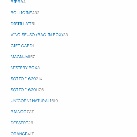
BIRRA
4
BOLLICINE
432
DISTILLATI
51
VINO SFUSO (BAG IN BOX)
23
GIFT CARD
1
MAGNUM
157
MISTERY BOX
3
SOTTO I €20
214
SOTTO I €30
1176
UNICORNI NATURALI
619
BIANCO
737
DESSERT
26
ORANGE
417