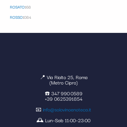
ROSATO
168
ROSSO
1084
📍 Via Rialto 25, Roma
(Metro Cipro)
☎️ 347 990 0589
+39 0625391854
📧
info@solovinoenoteca.it
🕰️ Lun–Sab 11:00–23:00