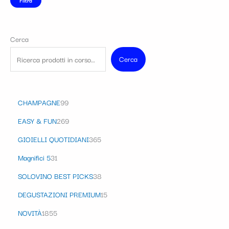
Filtra
Cerca
Cerca
CHAMPAGNE
99
EASY & FUN
269
GIOIELLI QUOTIDIANI
365
Magnifici 5
31
SOLOVINO BEST PICKS
38
DEGUSTAZIONI PREMIUM
15
NOVITÀ
1855