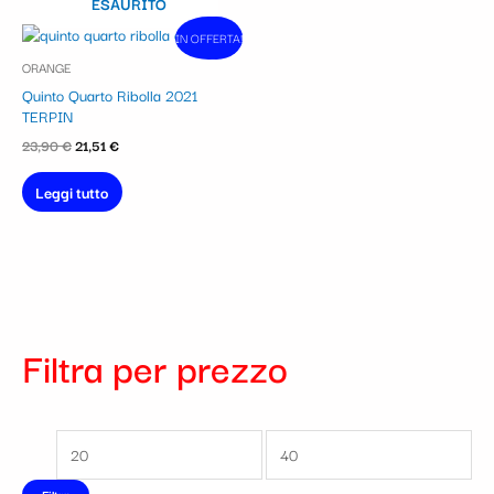
ESAURITO
Il
Il
IN OFFERTA!
In vendita!
prezzo
prezzo
ORANGE
originale
attuale
era:
è:
Quinto Quarto Ribolla 2021
23,90 €.
21,51 €.
TERPIN
23,90
€
21,51
€
Leggi tutto
Filtra per prezzo