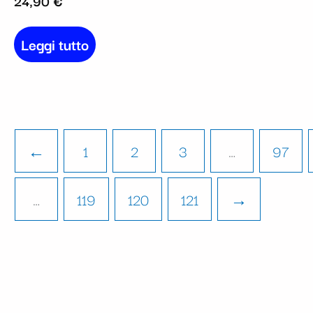
24,90
€
Leggi tutto
←
1
2
3
…
97
…
119
120
121
→