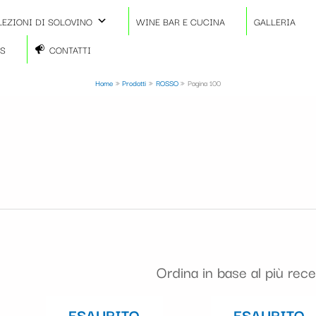
na
LEZIONI DI SOLOVINO
WINE BAR E CUCINA
GALLERIA
TS
CONTATTI
Home
Prodotti
ROSSO
Pagina 100
nte
ESAURITO
ESAURITO