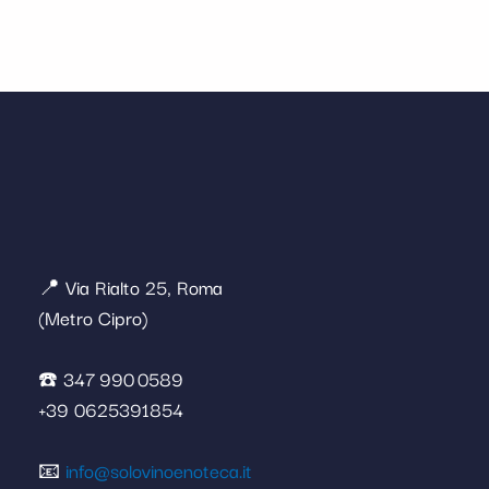
📍 Via Rialto 25, Roma
(Metro Cipro)
☎️ 347 990 0589
+39 0625391854
📧
info@solovinoenoteca.it