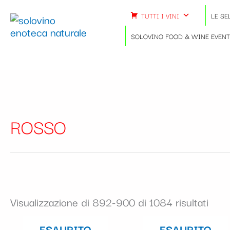
Ordi
Vai
in
TUTTI I VINI
LE SE
al
base
contenuto
SOLOVINO FOOD & WINE EVEN
al
più
rece
ROSSO
Visualizzazione di 892-900 di 1084 risultati
ESAURITO
ESAURITO