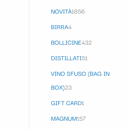
NOVITÀ
1856
BIRRA
4
BOLLICINE
432
DISTILLATI
51
VINO SFUSO (BAG IN
BOX)
23
GIFT CARD
1
MAGNUM
157