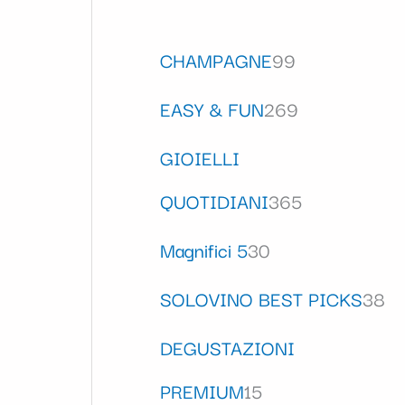
CHAMPAGNE
99
EASY & FUN
269
GIOIELLI
QUOTIDIANI
365
Magnifici 5
30
SOLOVINO BEST PICKS
38
DEGUSTAZIONI
PREMIUM
15