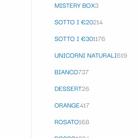
MISTERY BOX
3
SOTTO I €20
214
SOTTO I €30
1176
UNICORNI NATURALI
619
BIANCO
737
DESSERT
26
ORANGE
417
ROSATO
168
ROSSO
1084