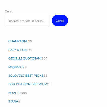
Cerca
Cerca
CHAMPAGNE
99
EASY & FUN
269
GIOIELLI QUOTIDIANI
364
Magnifici 5
31
SOLOVINO BEST PICKS
38
DEGUSTAZIONI PREMIUM
15
NOVITÀ
1855
BIRRA
4