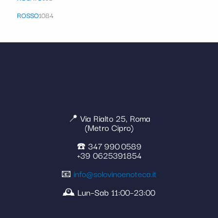
ROSSO
1084
📍 Via Rialto 25, Roma
(Metro Cipro)
☎️ 347 990 0589
+39 0625391854
📧
info@solovinoenoteca.it
🕰️ Lun–Sab 11:00–23:00