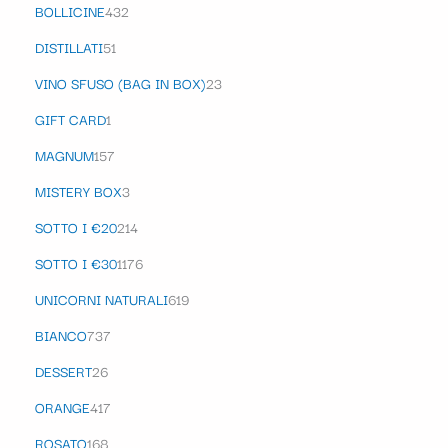
BOLLICINE
432
DISTILLATI
51
VINO SFUSO (BAG IN BOX)
23
GIFT CARD
1
MAGNUM
157
MISTERY BOX
3
SOTTO I €20
214
SOTTO I €30
1176
UNICORNI NATURALI
619
BIANCO
737
DESSERT
26
ORANGE
417
ROSATO
168