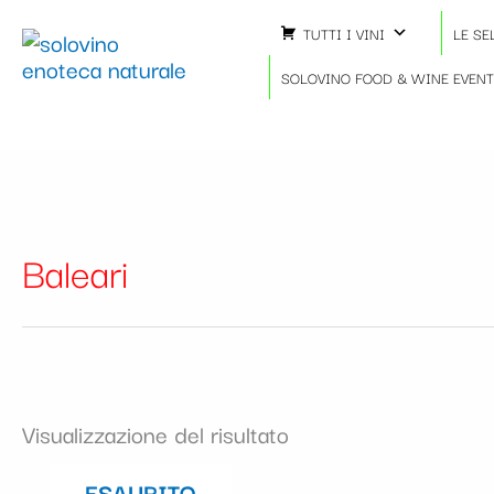
Vai
TUTTI I VINI
LE SE
al
contenuto
SOLOVINO FOOD & WINE EVEN
Baleari
Visualizzazione del risultato
ESAURITO