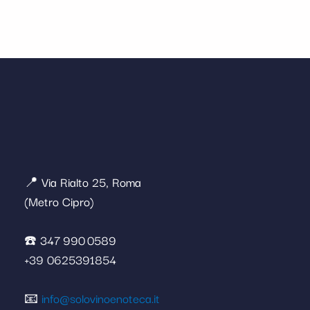
📍 Via Rialto 25, Roma
(Metro Cipro)
☎️ 347 990 0589
+39 0625391854
📧
info@solovinoenoteca.it