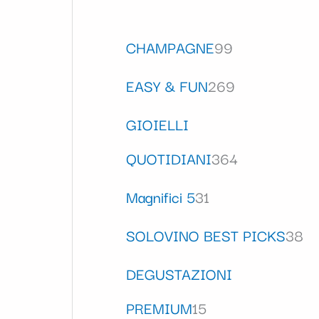
CHAMPAGNE
99
EASY & FUN
269
GIOIELLI
QUOTIDIANI
364
Magnifici 5
31
SOLOVINO BEST PICKS
38
DEGUSTAZIONI
PREMIUM
15