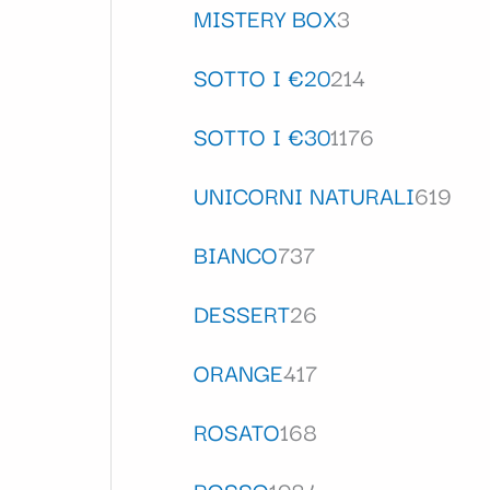
MISTERY BOX
3
SOTTO I €20
214
SOTTO I €30
1176
UNICORNI NATURALI
619
BIANCO
737
DESSERT
26
ORANGE
417
ROSATO
168
ROSSO
1084