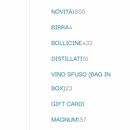
NOVITÀ
1855
BIRRA
4
BOLLICINE
432
DISTILLATI
51
VINO SFUSO (BAG IN
BOX)
23
GIFT CARD
1
MAGNUM
157