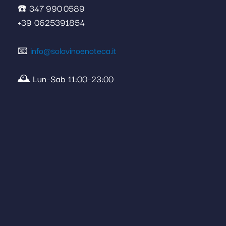
☎️ 347 990 0589
+39 0625391854
📧
info@solovinoenoteca.it
🕰️ Lun–Sab 11:00–23:00