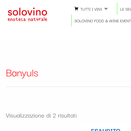
Ordina
Vai
in
TUTTI I VINI
LE SE
al
base
contenuto
SOLOVINO FOOD & WINE EVEN
al
più
recente
Banyuls
Visualizzazione di 2 risultati
ESAURITO