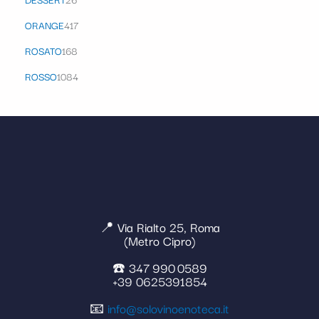
ORANGE
417
ROSATO
168
ROSSO
1084
📍 Via Rialto 25, Roma
(Metro Cipro)
☎️ 347 990 0589
+39 0625391854
📧
info@solovinoenoteca.it