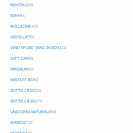
NOVITÀ
1855
BIRRA
4
BOLLICINE
432
DISTILLATI
51
VINO SFUSO (BAG IN BOX)
23
GIFT CARD
1
MAGNUM
157
MISTERY BOX
3
SOTTO I €20
214
SOTTO I €30
1176
UNICORNI NATURALI
619
BIANCO
737
DESSERT
26