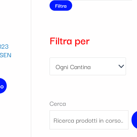
t
i
i
t
i
t
i
t
t
t
i
t
t
i
t
i
t
t
t
Filtra
i
i
i
i
i
t
t
i
i
i
i
t
i
i
i
Filtra per
023
SEN
lo
Cerca