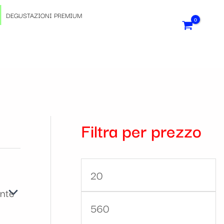
6
1
3
3
4
2
7
2
4
1
1
1
3
1
1
5
4
3
9
2
2
1
P
P
DEGUSTAZIONI PREMIUM
1
5
8
6
p
3
3
6
1
6
0
p
1
8
5
1
3
p
9
6
1
1
r
r
9
p
p
5
r
p
7
p
7
8
8
r
p
5
7
p
2
r
p
9
4
7
e
e
p
r
r
p
o
r
p
r
p
p
4
o
r
5
p
r
p
o
r
p
p
6
z
z
r
o
o
r
d
o
r
o
r
r
p
d
o
p
r
o
r
d
o
r
r
p
z
z
Filtra per prezzo
o
d
d
o
o
d
o
d
o
o
r
o
d
r
o
d
o
o
d
o
o
r
o
o
d
o
o
d
t
o
d
o
d
d
o
t
o
o
d
o
d
t
o
d
d
o
M
M
o
t
t
o
t
t
o
t
o
o
d
t
t
d
o
t
o
t
t
o
o
d
i
a
t
t
t
t
i
t
t
t
t
t
o
o
t
o
t
t
t
i
t
t
t
o
n
x