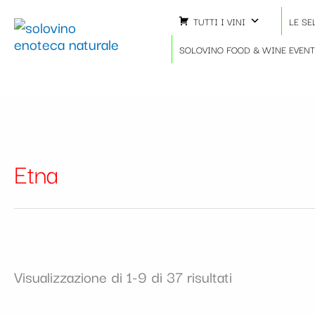
Ordina
Vai
in
TUTTI I VINI
LE SE
al
base
contenuto
SOLOVINO FOOD & WINE EVEN
al
più
recente
Etna
Visualizzazione di 1-9 di 37 risultati