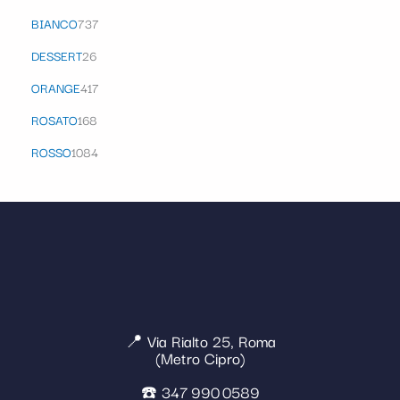
BIANCO
737
DESSERT
26
ORANGE
417
ROSATO
168
ROSSO
1084
📍 Via Rialto 25, Roma
(Metro Cipro)
☎️ 347 990 0589