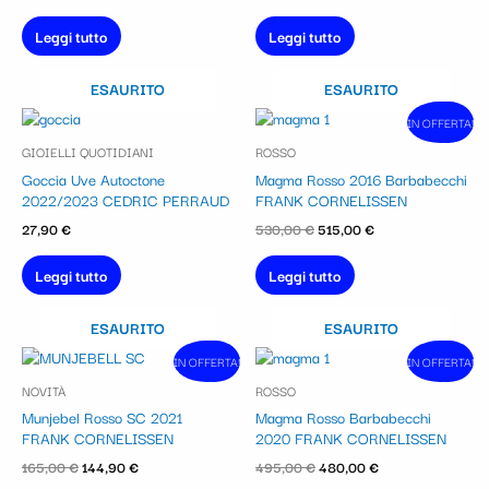
Leggi tutto
Leggi tutto
ESAURITO
ESAURITO
Il
Il
IN OFFERTA!
In vendita!
prezzo
prezzo
GIOIELLI QUOTIDIANI
ROSSO
originale
attuale
era:
è:
Goccia Uve Autoctone
Magma Rosso 2016 Barbabecchi
530,00 €.
515,00 €.
2022/2023 CEDRIC PERRAUD
FRANK CORNELISSEN
27,90
€
530,00
€
515,00
€
Leggi tutto
Leggi tutto
ESAURITO
ESAURITO
Il
Il
Il
Il
IN OFFERTA!
In vendita!
IN OFFERTA!
In vendita!
prezzo
prezzo
prezzo
prezzo
NOVITÀ
ROSSO
originale
attuale
originale
attuale
era:
è:
era:
è:
Munjebel Rosso SC 2021
Magma Rosso Barbabecchi
165,00 €.
144,90 €.
495,00 €.
480,00 €.
FRANK CORNELISSEN
2020 FRANK CORNELISSEN
165,00
€
144,90
€
495,00
€
480,00
€