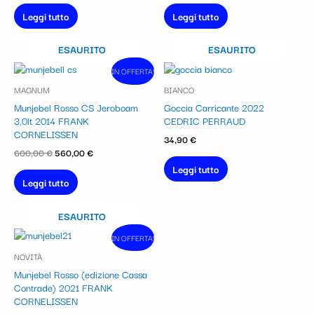
Leggi tutto
Leggi tutto
ESAURITO
ESAURITO
Il
Il
IN OFFERTA!
In vendita!
prezzo
prezzo
MAGNUM
BIANCO
originale
attuale
era:
è:
Munjebel Rosso CS Jeroboam
Goccia Carricante 2022
600,00 €.
560,00 €.
3,0lt 2014 FRANK
CEDRIC PERRAUD
CORNELISSEN
34,90
€
600,00
€
560,00
€
Leggi tutto
Leggi tutto
ESAURITO
Il
Il
IN OFFERTA!
In vendita!
prezzo
prezzo
NOVITÀ
originale
attuale
era:
è:
Munjebel Rosso (edizione Cassa
65,00 €.
50,00 €.
Contrade) 2021 FRANK
CORNELISSEN