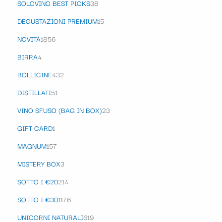
SOLOVINO BEST PICKS
38
DEGUSTAZIONI PREMIUM
15
NOVITÀ
1856
BIRRA
4
BOLLICINE
432
DISTILLATI
51
VINO SFUSO (BAG IN BOX)
23
GIFT CARD
1
MAGNUM
157
MISTERY BOX
3
SOTTO I €20
214
SOTTO I €30
1176
UNICORNI NATURALI
619