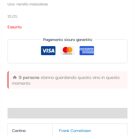
Uve: nerello mascalese
t
e
15,0%
g
Esaurito
o
Pagamento sicuro garantito
r
i
a
🔥
9 persone
stanno guardando questo vino in questo
momento
Informazioni aggiuntive
Cantina
Frank Cornelissen