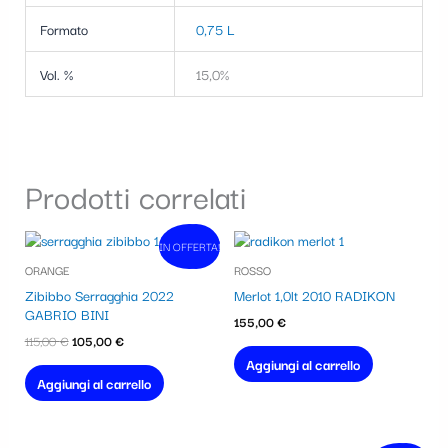
Formato
0,75 L
Vol. %
15,0%
Prodotti correlati
Il
Il
IN OFFERTA!
In vendita!
prezzo
prezzo
ORANGE
ROSSO
originale
attuale
era:
è:
Zibibbo Serragghia 2022
Merlot 1,0lt 2010 RADIKON
115,00 €.
105,00 €.
GABRIO BINI
155,00
€
115,00
€
105,00
€
Aggiungi al carrello
Aggiungi al carrello