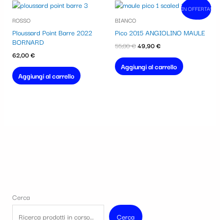
Il
Il
IN OFFERTA!
In vendita!
prezzo
prezzo
ROSSO
BIANCO
originale
attuale
era:
è:
Ploussard Point Barre 2022
Pico 2015 ANGIOLINO MAULE
55,00 €.
49,90 €.
BORNARD
55,00
€
49,90
€
62,00
€
Aggiungi al carrello
Aggiungi al carrello
Cerca
Cerca