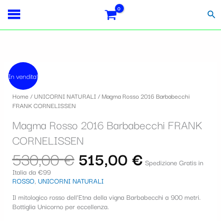
Vai
S
al
Cer
contenuto
e
l
e
Il
Il
z
prezzo
prezzo
In vendita!
originale
attuale
i
era:
è:
Home
/
UNICORNI NATURALI
/ Magma Rosso 2016 Barbabecchi
530,00 €.
515,00 €.
o
FRANK CORNELISSEN
n
Magma Rosso 2016 Barbabecchi FRANK
a
CORNELISSEN
u
530,00
€
515,00
€
Spedizione Gratis in
n
Italia da €99
ROSSO
,
UNICORNI NATURALI
a
c
Il mitologico rosso dell’Etna della vigna Barbabecchi a 900 metri.
Bottiglia Unicorno per eccellenza.
a