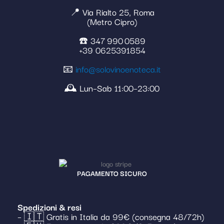
📍 Via Rialto 25, Roma
(Metro Cipro)
☎️ 347 990 0589
+39 0625391854
📧
info@solovinoenoteca.it
🕰️ Lun–Sab 11:00–23:00
PAGAMENTO SICURO
Spedizioni & resi
– 🇮🇹 Gratis in Italia da 99€ (consegna 48/72h)