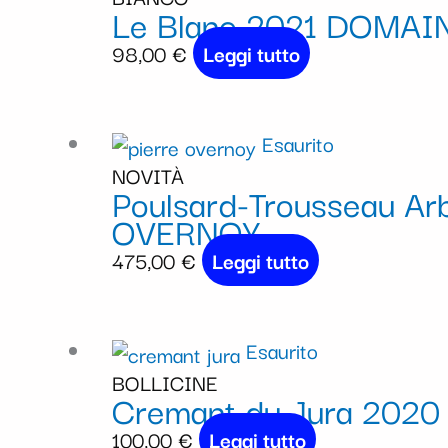
Le Blanc 2021 DOMAI
98,00
€
Leggi tutto
Esaurito
NOVITÀ
Poulsard-Trousseau Arb
OVERNOY
475,00
€
Leggi tutto
Esaurito
BOLLICINE
Cremant du Jura 202
100,00
€
Leggi tutto