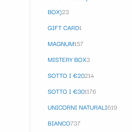
BOX)
23
GIFT CARD
1
MAGNUM
157
MISTERY BOX
3
SOTTO I €20
214
SOTTO I €30
1176
UNICORNI NATURALI
619
BIANCO
737