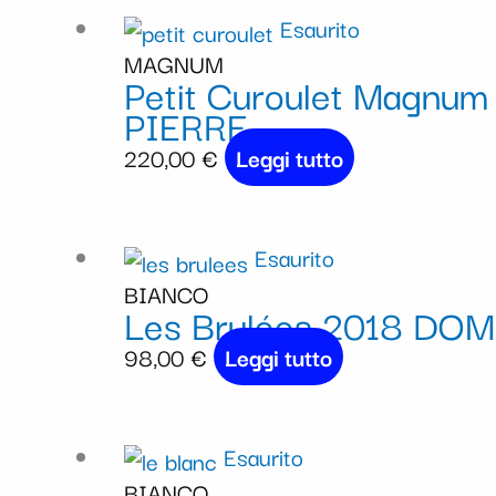
Esaurito
MAGNUM
Petit Curoulet Magnu
PIERRE
220,00
€
Leggi tutto
Esaurito
BIANCO
Les Brulées 2018 DO
98,00
€
Leggi tutto
Esaurito
BIANCO