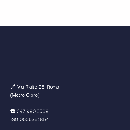
📍 Via Rialto 25, Roma
(Metro Cipro)
☎️ 347 990 0589
+39 0625391854