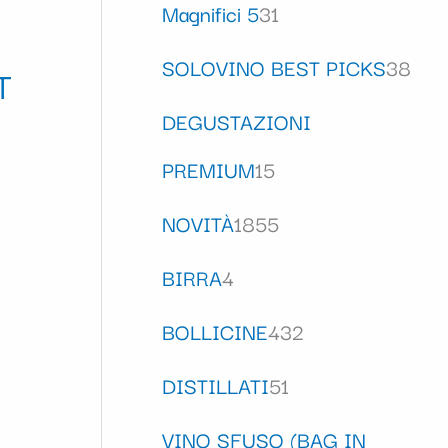
Magnifici 5
31
SOLOVINO BEST PICKS
38
T
DEGUSTAZIONI
PREMIUM
15
NOVITÀ
1855
BIRRA
4
BOLLICINE
432
DISTILLATI
51
VINO SFUSO (BAG IN