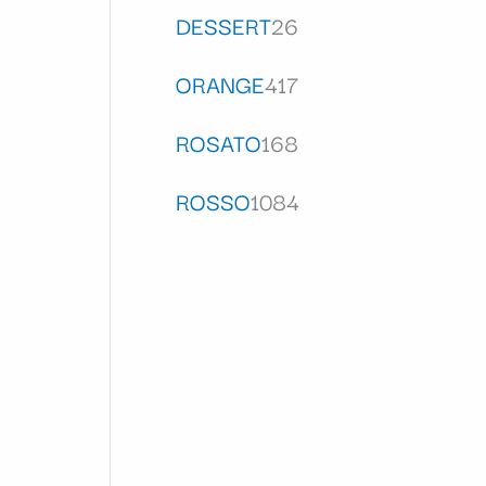
DESSERT
26
ORANGE
417
ROSATO
168
ROSSO
1084