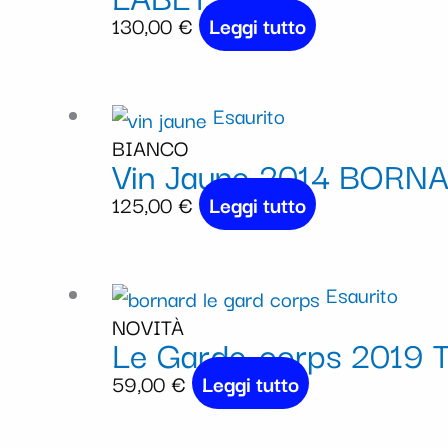
130,00
€
Leggi tutto
Esaurito
BIANCO
Vin Jaune 2014 BORN
125,00
€
Leggi tutto
Esaurito
NOVITÀ
Le Garde-corps 201
59,00
€
Leggi tutto