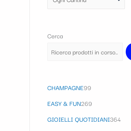
Cerca
CHAMPAGNE
99
EASY & FUN
269
GIOIELLI QUOTIDIANI
364