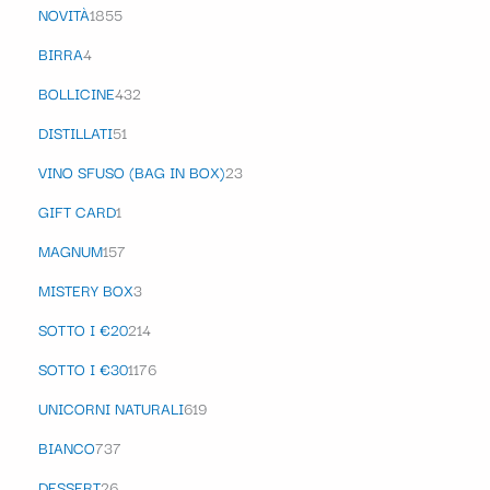
NOVITÀ
1855
BIRRA
4
BOLLICINE
432
DISTILLATI
51
VINO SFUSO (BAG IN BOX)
23
GIFT CARD
1
MAGNUM
157
MISTERY BOX
3
SOTTO I €20
214
SOTTO I €30
1176
UNICORNI NATURALI
619
BIANCO
737
DESSERT
26