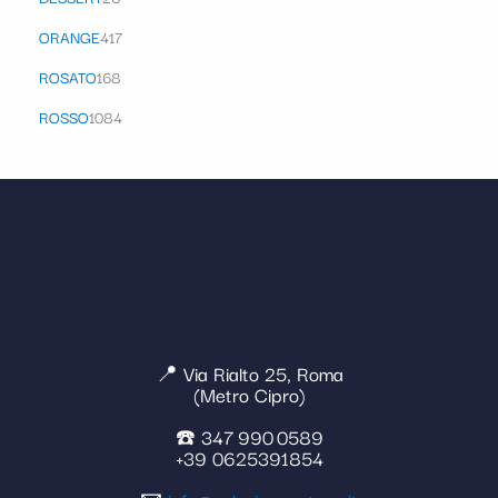
ORANGE
417
ROSATO
168
ROSSO
1084
📍 Via Rialto 25, Roma
(Metro Cipro)
☎️ 347 990 0589
+39 0625391854