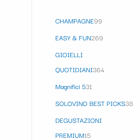
CHAMPAGNE
99
EASY & FUN
269
GIOIELLI
QUOTIDIANI
364
Magnifici 5
31
SOLOVINO BEST PICKS
38
DEGUSTAZIONI
PREMIUM
15