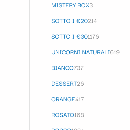
MISTERY BOX
3
SOTTO I €20
214
SOTTO I €30
1176
UNICORNI NATURALI
619
BIANCO
737
DESSERT
26
ORANGE
417
ROSATO
168
ROSSO
1084