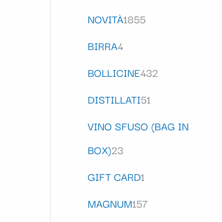
NOVITÀ
1855
BIRRA
4
BOLLICINE
432
DISTILLATI
51
VINO SFUSO (BAG IN
BOX)
23
GIFT CARD
1
MAGNUM
157