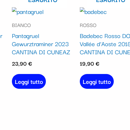
BIANCO
ROSSO
r
Pantagruel
Badebec Rosso D
Gewurztraminer 2023
Vallée d’Aoste 201
CANTINA DI CUNEAZ
CANTINA DI CUN
23,90
€
19,90
€
Leggi tutto
Leggi tutto