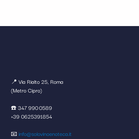
📍 Via Rialto 25, Roma
(Metro Cipro)
☎️ 347 990 0589
+39 0625391854
📧
info@solovinoenoteca.it