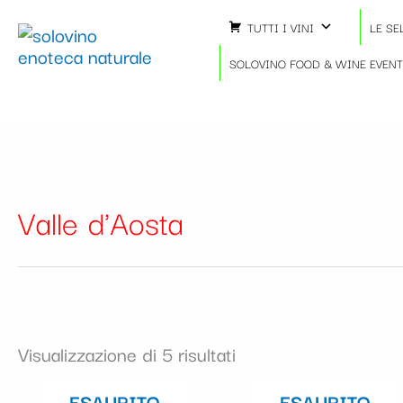
Ordina
Vai
in
TUTTI I VINI
LE SE
al
base
contenuto
SOLOVINO FOOD & WINE EVEN
al
più
recente
Valle d'Aosta
Visualizzazione di 5 risultati
ESAURITO
ESAURITO