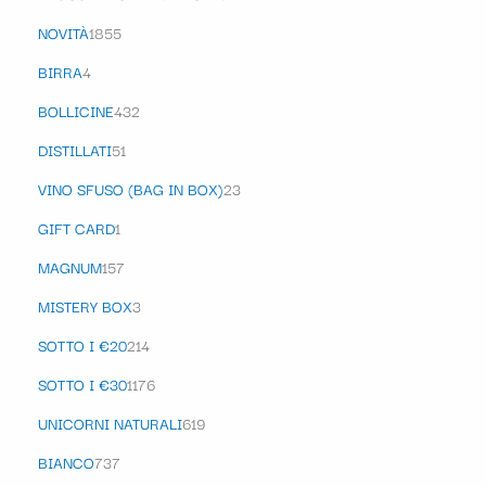
NOVITÀ
1855
BIRRA
4
BOLLICINE
432
DISTILLATI
51
VINO SFUSO (BAG IN BOX)
23
GIFT CARD
1
MAGNUM
157
MISTERY BOX
3
SOTTO I €20
214
SOTTO I €30
1176
UNICORNI NATURALI
619
BIANCO
737