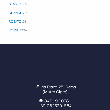
DESSERT
26
ORANGE
417
ROSATO
168
ROSSO
1084
📍 Via Rialto 25, Roma
(Metro Cipro)
☎️ 347 990 0589
+39 0625391854