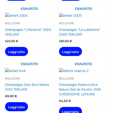
ESAURITO
ESAURITO
BOLLICINE
BOLLICINE
Champagne “L’Aèrienne” 2004
Champagne “La Lutètienne”
TARLANT
2005 TARLANT
140,00
€
130,00
€
Leggi tutto
Leggi tutto
ESAURITO
ESAURITO
BOLLICINE
BOLLICINE
Champagne Zero Brut Nature
Champagne Reserve Brut
2013 TARLANT
Nature Oeil de Perdrix 2018
CHRISTOPHE LEFEVRE
69,90
€
54,50
€
Leggi tutto
Leggi tutto