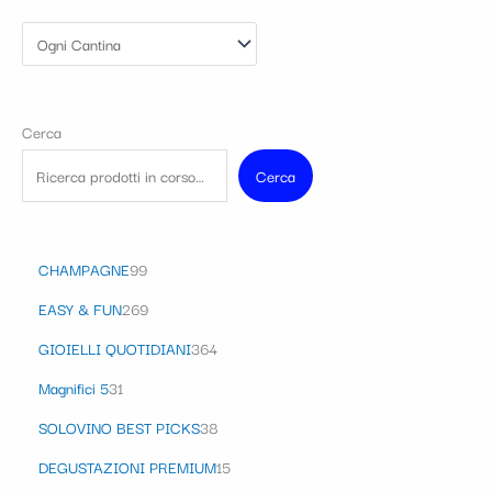
Cerca
Cerca
CHAMPAGNE
99
EASY & FUN
269
GIOIELLI QUOTIDIANI
364
Magnifici 5
31
SOLOVINO BEST PICKS
38
DEGUSTAZIONI PREMIUM
15