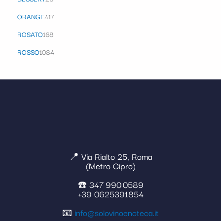
ORANGE
417
ROSATO
168
ROSSO
1084
📍 Via Rialto 25, Roma
(Metro Cipro)
☎️ 347 990 0589
+39 0625391854
📧
info@solovinoenoteca.it