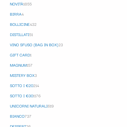
NOVITÀ
1855
BIRRA
4
BOLLICINE
432
DISTILLATI
51
VINO SFUSO (BAG IN BOX)
23
GIFT CARD
1
MAGNUM
157
MISTERY BOX
3
SOTTO I €20
214
SOTTO I €30
1176
UNICORNI NATURALI
619
BIANCO
737
DESSERT
26