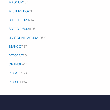
MAGNUM
157
MISTERY BOX
3
SOTTO I €20
214
SOTTO I €30
1176
UNICORNI NATURALI
619
BIANCO
737
DESSERT
26
ORANGE
417
ROSATO
168
ROSSO
1084