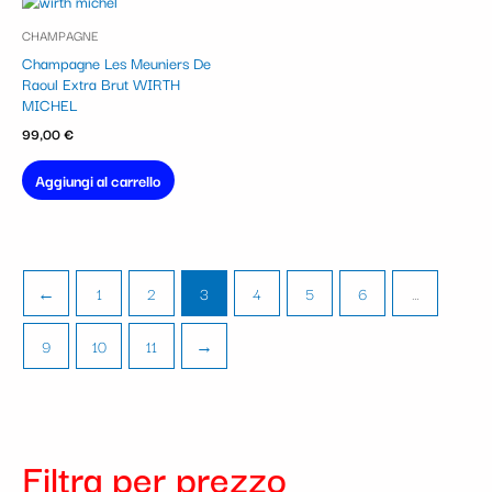
CHAMPAGNE
Champagne Les Meuniers De
Raoul Extra Brut WIRTH
MICHEL
99,00
€
Aggiungi al carrello
←
1
2
3
4
5
6
…
9
10
11
→
Filtra per prezzo