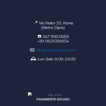
📍 Via Rialto 25, Roma
(Metro Cipro)
☎️ 347 990 0589
+39 0625391854
📧
info@solovinoenoteca.it
🕰️ Lun–Sab 11:00–23:00
PAGAMENTO SICURO