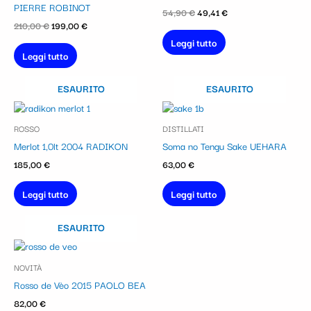
PIERRE ROBINOT
54,90
€
49,41
€
210,00
€
199,00
€
Leggi tutto
Leggi tutto
ESAURITO
ESAURITO
ROSSO
DISTILLATI
Merlot 1,0lt 2004 RADIKON
Soma no Tengu Sake UEHARA
185,00
€
63,00
€
Leggi tutto
Leggi tutto
ESAURITO
NOVITÀ
Rosso de Vèo 2015 PAOLO BEA
82,00
€