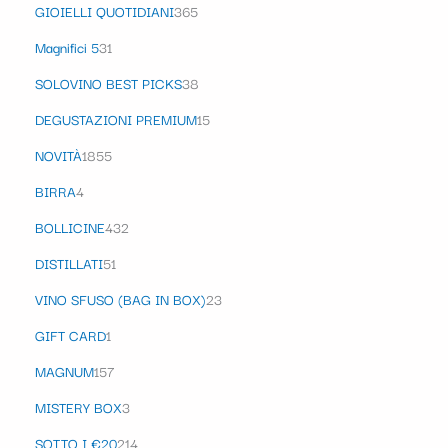
GIOIELLI QUOTIDIANI
365
Magnifici 5
31
SOLOVINO BEST PICKS
38
DEGUSTAZIONI PREMIUM
15
NOVITÀ
1855
BIRRA
4
BOLLICINE
432
DISTILLATI
51
VINO SFUSO (BAG IN BOX)
23
GIFT CARD
1
MAGNUM
157
MISTERY BOX
3
SOTTO I €20
214