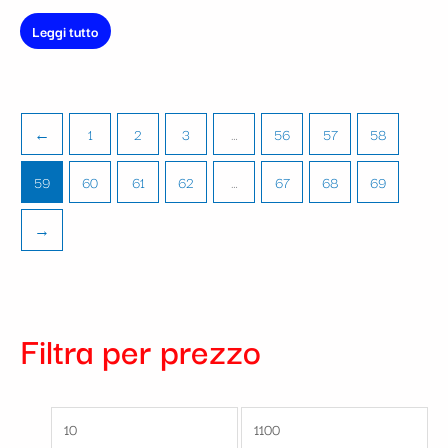
Leggi tutto
←
1
2
3
…
56
57
58
59
60
61
62
…
67
68
69
→
Filtra per prezzo