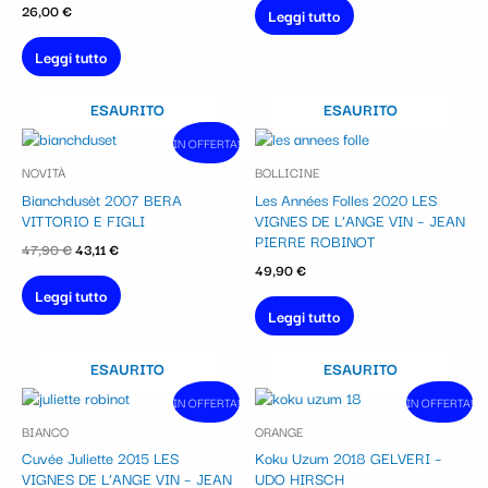
26,00
€
Leggi tutto
Leggi tutto
ESAURITO
ESAURITO
Il
Il
IN OFFERTA!
In vendita!
prezzo
prezzo
NOVITÀ
BOLLICINE
originale
attuale
era:
è:
Bianchdusèt 2007 BERA
Les Années Folles 2020 LES
47,90 €.
43,11 €.
VITTORIO E FIGLI
VIGNES DE L’ANGE VIN – JEAN
PIERRE ROBINOT
47,90
€
43,11
€
49,90
€
Leggi tutto
Leggi tutto
ESAURITO
ESAURITO
Il
Il
Il
Il
IN OFFERTA!
In vendita!
IN OFFERTA!
In vendita!
prezzo
prezzo
prezzo
prezzo
BIANCO
ORANGE
originale
attuale
originale
attuale
era:
è:
era:
è:
Cuvée Juliette 2015 LES
Koku Uzum 2018 GELVERI –
210,00 €.
199,00 €.
54,90 €.
49,41 €.
VIGNES DE L’ANGE VIN – JEAN
UDO HIRSCH