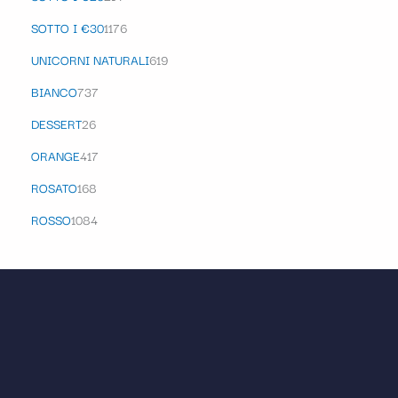
SOTTO I €30
1176
UNICORNI NATURALI
619
BIANCO
737
DESSERT
26
ORANGE
417
ROSATO
168
ROSSO
1084