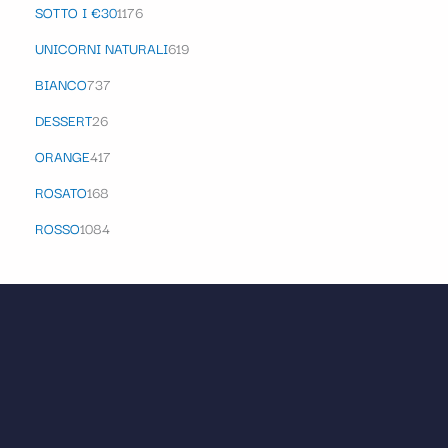
SOTTO I €30
1176
UNICORNI NATURALI
619
BIANCO
737
DESSERT
26
ORANGE
417
ROSATO
168
ROSSO
1084