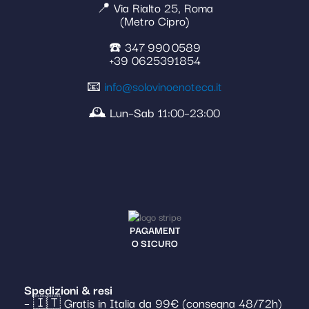
📍 Via Rialto 25, Roma
(Metro Cipro)
☎️ 347 990 0589
+39 0625391854
📧
info@solovinoenoteca.it
🕰️ Lun–Sab 11:00–23:00
PAGAMENT
O SICURO
Spedizioni & resi
– 🇮🇹 Gratis in Italia da 99€ (consegna 48/72h)