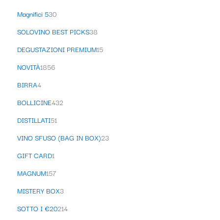
Magnifici 5
30
SOLOVINO BEST PICKS
38
DEGUSTAZIONI PREMIUM
15
NOVITÀ
1856
BIRRA
4
BOLLICINE
432
DISTILLATI
51
VINO SFUSO (BAG IN BOX)
23
GIFT CARD
1
MAGNUM
157
MISTERY BOX
3
SOTTO I €20
214