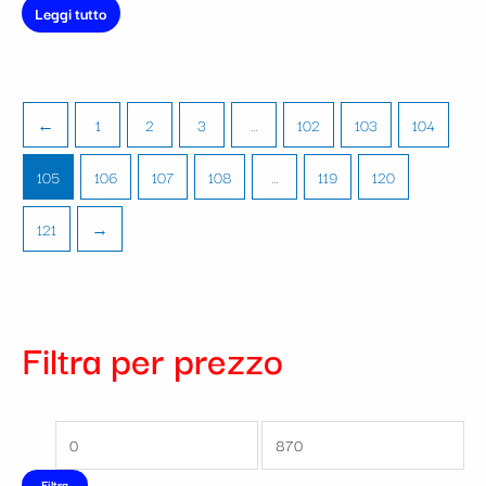
Leggi tutto
←
1
2
3
…
102
103
104
105
106
107
108
…
119
120
121
→
Filtra per prezzo
Filtra