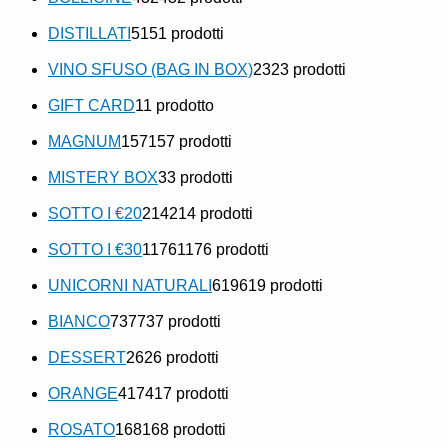
DISTILLATI
51
51 prodotti
VINO SFUSO (BAG IN BOX)
23
23 prodotti
GIFT CARD
1
1 prodotto
MAGNUM
157
157 prodotti
MISTERY BOX
3
3 prodotti
SOTTO I €20
214
214 prodotti
SOTTO I €30
1176
1176 prodotti
UNICORNI NATURALI
619
619 prodotti
BIANCO
737
737 prodotti
DESSERT
26
26 prodotti
ORANGE
417
417 prodotti
ROSATO
168
168 prodotti