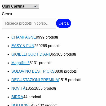
Cerca
Cerca
CHAMPAGNE
99
99 prodotti
EASY & FUN
269
269 prodotti
GIOIELLI QUOTIDIANI
365
365 prodotti
Magnifici 5
31
31 prodotti
SOLOVINO BEST PICKS
38
38 prodotti
DEGUSTAZIONI PREMIUM
15
15 prodotti
NOVITÀ
1855
1855 prodotti
BIRRA
4
4 prodotti
BOLLICINE
432
432 prodotti