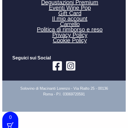
Degustazioni Premium
Eventi Wine Pop
Gift Card
Il mio account
Carrello
Politica di rimborso e reso
Privacy Policy
Cookie Policy
Seguici sui Social
Solovino di Macinanti Lorenzo - Via Rialto 25 - 00136
Roma - P.I. 03069720591
0