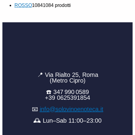
ROSSO
1084
1084 prodotti
📍 Via Rialto 25, Roma
(Metro Cipro)
☎️ 347 990 0589
+39 0625391854
📧
info@solovinoenoteca.it
🕰️ Lun–Sab 11:00–23:00