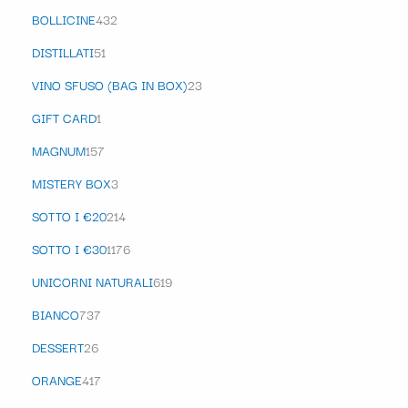
BOLLICINE
432
DISTILLATI
51
VINO SFUSO (BAG IN BOX)
23
GIFT CARD
1
MAGNUM
157
MISTERY BOX
3
SOTTO I €20
214
SOTTO I €30
1176
UNICORNI NATURALI
619
BIANCO
737
DESSERT
26
ORANGE
417