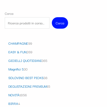
Cerca
Cerca
CHAMPAGNE
99
EASY & FUN
269
GIOIELLI QUOTIDIANI
365
Magnifici 5
30
SOLOVINO BEST PICKS
38
DEGUSTAZIONI PREMIUM
15
NOVITÀ
1856
BIRRA
4