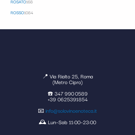
ROSATO
168
ROSSO
1084
📍 Via Rialto 25, Roma
(Metro Cipro)
☎️ 347 990 0589
+39 0625391854
📧
info@solovinoenoteca.it
🕰️ Lun–Sab 11:00–23:00