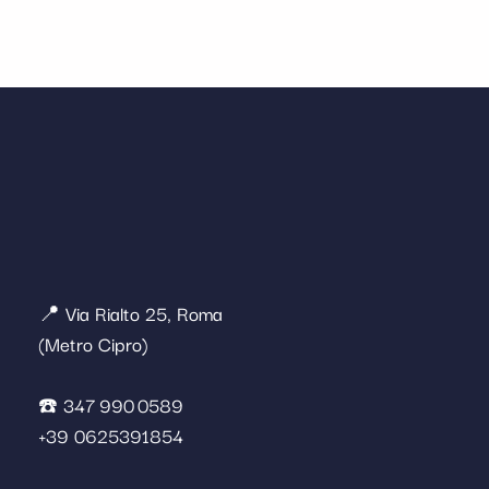
📍 Via Rialto 25, Roma
(Metro Cipro)
☎️ 347 990 0589
+39 0625391854