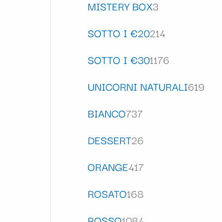
MISTERY BOX
3
SOTTO I €20
214
SOTTO I €30
1176
UNICORNI NATURALI
619
BIANCO
737
DESSERT
26
ORANGE
417
ROSATO
168
ROSSO
1084