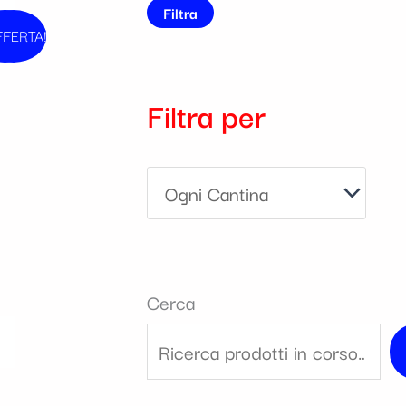
Filtra
FFERTA!
vendita!
zzo
ale
Filtra per
2 €.
Cerca