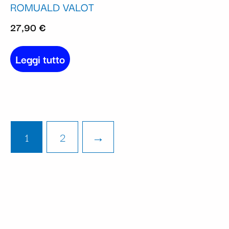
ROMUALD VALOT
27,90
€
Leggi tutto
1
2
→