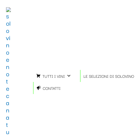
Ordina
Vai
in
al
base
contenuto
al
più
recente
TUTTI I VINI
LE SELEZIONI DI SOLOVINO
CONTATTI