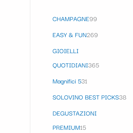
CHAMPAGNE
99
EASY & FUN
269
GIOIELLI
QUOTIDIANI
365
Magnifici 5
31
SOLOVINO BEST PICKS
38
DEGUSTAZIONI
PREMIUM
15