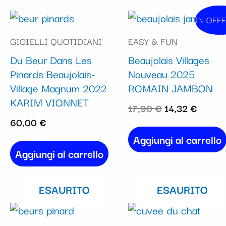
Il
Il
IN OFFE
In ven
prezzo
prezz
GIOIELLI QUOTIDIANI
EASY & FUN
originale
attual
Du Beur Dans Les
Beaujolais Villages
era:
è:
Pinards Beaujolais-
Nouveau 2025
17,90 €.
14,32 
Village Magnum 2022
ROMAIN JAMBON
KARIM VIONNET
17,90
€
14,32
€
60,00
€
Aggiungi al carrello
Aggiungi al carrello
ESAURITO
ESAURITO