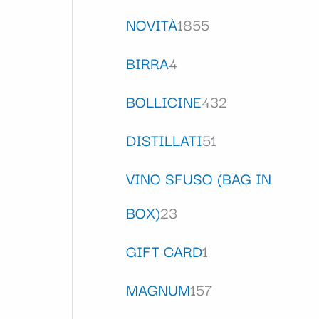
NOVITÀ
1855
BIRRA
4
BOLLICINE
432
DISTILLATI
51
VINO SFUSO (BAG IN
BOX)
23
GIFT CARD
1
MAGNUM
157