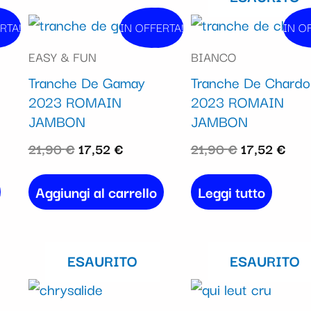
Il
Il
Il
Il
RTA!
dita!
IN OFFERTA!
In vendita!
IN O
In 
o
prezzo
prezzo
prezzo
pre
EASY & FUN
BIANCO
e
originale
attuale
originale
attu
Tranche De Gamay
Tranche De Chardo
era:
è:
era:
è:
2023 ROMAIN
2023 ROMAIN
€.
21,90 €.
17,52 €.
21,90 €.
17,5
JAMBON
JAMBON
21,90
€
17,52
€
21,90
€
17,52
€
Aggiungi al carrello
Leggi tutto
ESAURITO
ESAURITO