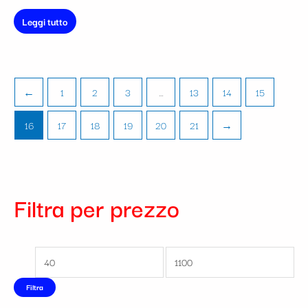
Leggi tutto
←
1
2
3
…
13
14
15
16
17
18
19
20
21
→
Filtra per prezzo
Filtra