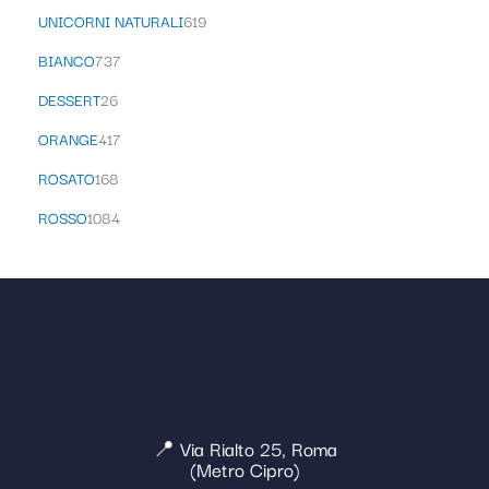
UNICORNI NATURALI
619
BIANCO
737
DESSERT
26
ORANGE
417
ROSATO
168
ROSSO
1084
📍 Via Rialto 25, Roma
(Metro Cipro)