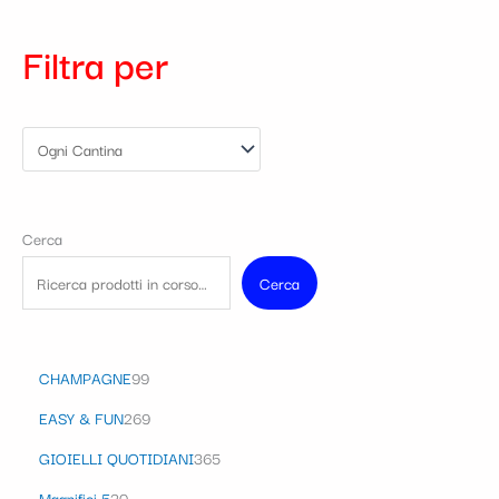
Filtra per
Cerca
Cerca
CHAMPAGNE
99
EASY & FUN
269
GIOIELLI QUOTIDIANI
365
Magnifici 5
30