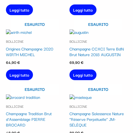
Leggi tutto
Leggi tutto
ESAURITO
ESAURITO
BOLLICINE
BOLLICINE
Origines Champagne 2020
Champagne CCXCI Terre BdN
WIRTH MICHEL
Brut Nature 2018 AUGUSTIN
64,90
€
69,90
€
Leggi tutto
Leggi tutto
ESAURITO
ESAURITO
BOLLICINE
BOLLICINE
Champagne Tradition Brut
Champagne Solessence Nature
d’Assemblage PIERRE
“Réserve Perpétuelle” JM-
BROCARD
SÉLÈQUE
48,90
€
89,00
€