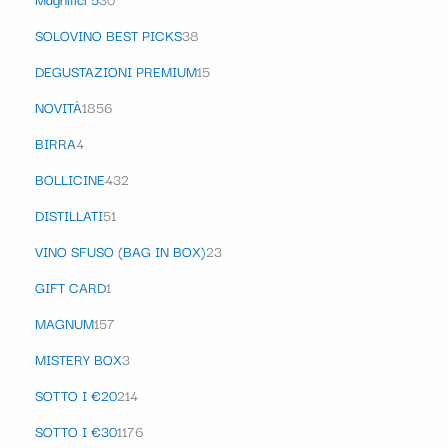
SOLOVINO BEST PICKS
38
DEGUSTAZIONI PREMIUM
15
NOVITÀ
1856
BIRRA
4
BOLLICINE
432
DISTILLATI
51
VINO SFUSO (BAG IN BOX)
23
GIFT CARD
1
MAGNUM
157
MISTERY BOX
3
SOTTO I €20
214
SOTTO I €30
1176