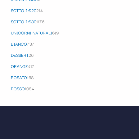
SOTTO I €20
214
SOTTO I €30
1176
UNICORNI NATURALI
619
BIANCO
737
DESSERT
26
ORANGE
417
ROSATO
168
ROSSO
1084