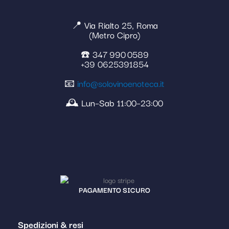
📍 Via Rialto 25, Roma
(Metro Cipro)
☎️ 347 990 0589
+39 0625391854
📧
info@solovinoenoteca.it
🕰️ Lun–Sab 11:00–23:00
PAGAMENTO SICURO
Spedizioni & resi