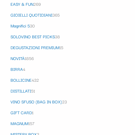
EASY & FUN
269
GIOIELLI QUOTIDIANI
365
Magnifici 5
30
SOLOVINO BEST PICKS
38
DEGUSTAZIONI PREMIUM
15
NOVITÀ
1856
BIRRA
4
BOLLICINE
432
DISTILLATI
51
VINO SFUSO (BAG IN BOX)
23
GIFT CARD
1
MAGNUM
157
MISTERY BOX
3