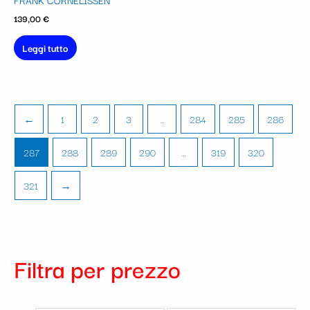
FRANK CORNELISSEN
139,00
€
Leggi tutto
←
1
2
3
…
284
285
286
287
288
289
290
…
319
320
321
→
Filtra per prezzo