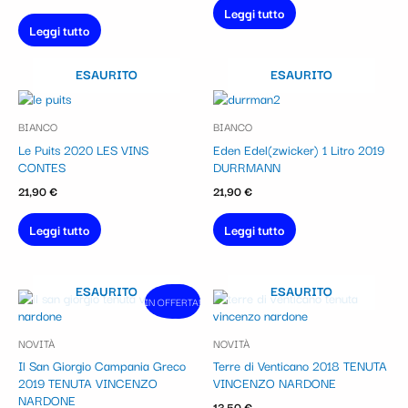
Leggi tutto
Leggi tutto
ESAURITO
ESAURITO
BIANCO
BIANCO
Le Puits 2020 LES VINS
Eden Edel(zwicker) 1 Litro 2019
CONTES
DURRMANN
21,90
€
21,90
€
Leggi tutto
Leggi tutto
ESAURITO
ESAURITO
Il
Il
IN OFFERTA!
In vendita!
prezzo
prezzo
originale
attuale
NOVITÀ
NOVITÀ
era:
è:
16,90 €.
15,21 €.
Il San Giorgio Campania Greco
Terre di Venticano 2018 TENUTA
2019 TENUTA VINCENZO
VINCENZO NARDONE
NARDONE
13,50
€